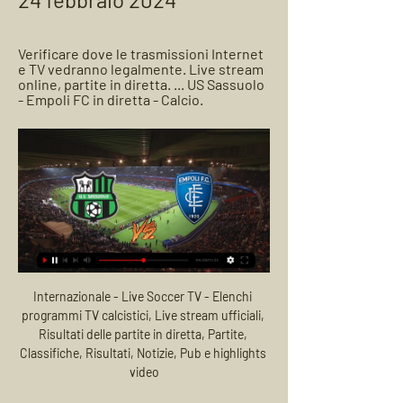
Verificare dove le trasmissioni Internet 
e TV vedranno legalmente. Live stream 
online, partite in diretta. ... US Sassuolo 
- Empoli FC in diretta - Calcio.
Internazionale - Live Soccer TV - Elenchi programmi TV calcistici, Live stream ufficiali, Risultati delle partite in diretta, Partite, Classifiche, Risultati, Notizie, Pub e highlights video

Federico è costretto ad abbandonare Amici. Federico è costretto ad abbandonare Amici. Cerca. Casting Live Now.. Tutte le emozioni di Gaia vincitrice di #Amici19. Sofia e Alessandro: un mese dopo.

Empoli Sassuolo in streaming gratis? Guarda la partita in La partita Empoli-Sassuolo non sarà disponibile gratuitamente in Italia, come le altre del campionato di Serie A. La gara sarà trasmessa in diretta streaming da ...

Sassuolo - Empoli: diretta live e risultato in tempo reale 1 giorno fa — La partita Sassuolo - Empoli di Sabato 24 febbraio 2024 in diretta: formazioni e cronaca con tabellino. Dove vedere in tv e streaming la ...

Dove vedere Spal-Roma streaming e tv, 35a giornata Serie A. Link utili e consigli per seguire in diretta Spal-Roma e gli altri match in programma

03.06.2020 ⚽Portimonense vs Gil Vicente ⚽Ponturi si Cote speciale ⚽ Analiza Statistici Avancronica ⚽Echipe probabile Jucatori Accidentati Ultimele rezultate directe ⚽Predictii Forma echipelor Portimonense vs Gil Vicente Citeste si ultimele discutii/comentarii.

Il live di FC Gute IFK Stocksund risultati in diretta (e live video streaming online) in tempo reale, inizia il 22.9.2019. alle 14:30 UTC a Gutavallen, Visby, Sweden in Division 2, Norra Svealand, Sweden.

Inter-Getafe: probabili formazioni, quote e dove vederla in TV. di Federico Isidori 9 Marzo 2020. Luci a San Siro giovedì 12 marzo alle ore 18:55 quando si affronteranno, nel match d’andata degli ottavi di Europa League, Inter e Getafe. Nel turno precedente i nerazzurri di.

Federico Gaio affronterà invece il padrone di casa Joao Menezes. Infine, Alessandro Giannessi sfiderà il portoghese Joao Domingues nel match d’apertura. IL TABELLONE. Martin vs Horansky De Carvalho Cardoso Alves vs Pedro Martinez Balasz vs Luz Collarini vs Mager. Coria vs Taberner Boscardin Dias vs Kovalik Gaio vs Menezes Domingues vs Giannessi

Sassuolo - Empoli: diretta live Serie A Calcio 30/04/2023 Segui la diretta live di Sassuolo - Empoli con aggiornamenti in tempo reale. Vivi l'emozione della Serie A Calcio su gazzetta.it.

Live Sassuolo - Empoli - Serie A: Punteggi & Highlights Calcio Eurosport è la vostra fonte per gli ultimi aggiornamenti sulle partite di Serie A. Ecco cosa è successo in Sassuolo - Empoli, con tutte le statistiche e le ...

Tutte le partite di calcio previste per la giornata di oggi, di serie A, serie B, Champions e campionati europei. Segui insieme a noi le dirette di tutte le partite di oggi

Oakleigh Cannons Green Gully Cavaliers in diretta: scopri i risultati della partita Oakleigh Cannons Green Gully Cavaliers live e segui i tabellini in diretta Oakleigh Cannons Green Gully Cavaliers grazie al nostro livescore. Partita di NPL, Victoria giocata il 24/08/19 05:00

KV Kortrijk v Zulte-Waregem-View: Risultati. More. Amichevoli Europa: 07/11 13:00-KV Kortrijk v Cercle Bruges: L: 0-1 : Amichevoli Europa: 07/10 13:00-KV Kortrijk v Charleroi: D: 1-1 : Amichevoli Europa: 07/04 14:00-Standard Liegi v KV Kortrijk.

dove vederla Tv e Diretta Streaming, Sky o DAZN? 17 feb 2019 — Dove Vedere il match di Serie A tra Empoli-Sassuolo in TV e Streaming. Diretta Sky o DAZN? Scopri Data e Orario, Probabili Formazioni, ...

Collegamenti in diretta alternati con tutti i campi di Serie B. Pescara-Arezzo Brescia-Lecce SKY Calcio 7 (canale 257) Telecronaca Lucio Rizzica Calcio: serie a, serie b, calciomercato, Champions League Calcio: risultati, foto e notizie su serie a, serie b, calciomercato, Le partite in diretta.

SC Kalsdorf. VS SG Austria Klagenfurt Austria Ofb-Samsung-Cup Data Incontro: 15/07/2016 Venerdì Sotto trovate il pronostico elaborato dal nostro software proprietario e rivisto manualmente dai nostri redattori della partita di calcio SC Kalsdorf-SG Austria Klagenfurt , incontro del campionato Austria …

Sassuolo-Empoli in tv: dove vederla, info streaming e 3 giorni fa — Dove vedere in tv Sassuolo-Empoli, sfida valida per la 26^ giornata della Serie A 2023/2024, in programma al Mapei Stadium, ...

San Diego Loyal - Las Vegas Lights FC | USL Championship: comparazione delle quote Under / Over e statistiche per scommettere sulla partita con bookmaker internazionali. Per offrirti il miglior servizio possibile questo sito utilizza cookie propri e di terze parti.

Questo l’obiettivo comune di Roma e SPAL, che daranno vita al posticipo di Serie A delle ore 18:00 di domenica allo Stadio Olimpico. I giallorossi sono reduci dai due pareggi contro Inter, in campionato, e Wolfsberger in Europa League, quest’ultimo valso il passaggio del turno nella competizione continentale.

Jomo Cosmos 0 - 0 Mbombela United (0 - 0) 14:30: Term. TS Galaxy 2 - 2. Mbombela United Pronostici Jomo Cosmos. conoscere le formazioni delle squadre, vedere il programma delle partite di calcio in streaming, tutto questo è possibile con Livescore.it. Contatto;

Il match di campionato tra il Napoli e la Spal si giocherà domenica prossima alle ore 19,30 allo stadio San Paolo.. ROMA DAZN. 28/06/2020 Domenica. per proporti pubblicità in linea coi.

Cremonese Lecce in tv: dove vederla in diretta e in streaming online La partita tra Cremonese e Lecce sarà visibile unicamente in streaming su Dazn . La piattaforma online, che ha acquisito l’esclusiva per la trasmissione delle gare del torneo cadetto, è però a pagamento, e dunque gli utenti necessiteranno di un abbonamento per fruire dei contenuti.

Juventus Udinese streaming e diretta tv: ecco dove vedere la partita di Serie A. JUVENTUS UDINESE STREAMING – AGGIORNAMENTO 8 MARZO 2019 – Questa sera, venerdì 8 marzo 2019, torna il.

2020-8-29 · Puoi vedere HIFK vs. SJK Seinäjoki online in live stream se sei un membro iscritto su U-TV, il sito on line leader che ha una copertura di live streaming di oltre 140.000 eventi sportivi durante l'anno con scommesse live. Se questo match è coperto da U-TV live streaming puoi guardare il match di Football HIFK SJK Seinäjoki sul tuo iPhone.

Il live di GKS Tychy KKS 1925 Kalisz risultati in diretta (e live video streaming online) in tempo reale, iniziano il 15.2.2020. alle 12:00 UTC in Club Friendly Games, World.

Pronostico Sporting Braga - CD Santa Clara: probabili risultati, formazioni, quote e diretta streaming. Studio completo del match Sporting Braga - CD Santa Clara di Primeira Liga sotto ogni punto di vista, al fine di scegliere con esperienza quale scommessa effettuare e a quali quote, confrontando tutte le migliori quote disponibili offerte dai bookmaker.

Questo sito web utilizza i cookies per offrire una migliore esperienza di navigazione, gestire l'autenticazione e altre funzioni. Chiudendo questo banner, scorrendo questa pagina o cliccando qualunque suo elemento, l'utente esprime il suo consenso all’utilizzo dei cookies sul suo dispositivo.

BRESCIA - Non c'è pace per la serie B che da mesi ormai è impegnata nella lotta sul fronte dei diritti televisivi. Ieri pomeriggio la Rai aveva deciso di trasmettere in diretta Lecce-Brescia.

Siamo lieti di presentarti il nostro pronostico completo per il match Cimarrones de Sonora II vs Coras de Nayarit.Trovererai statistiche, consigli, percentuali e tanti strumenti utili per le tue analisi. Per vedere tutti gli strumenti a disposizione su questa partita, sei pregato di iscriverti al sito.

Domenica 9 febbraio: le partite di calcio in tv oggi e stasera, anche in diretta streaming. In attesa del derby Inter-Milan, con calcio d’inizio alle 20.45, una lunga giornata di calcio in tv.

La diretta streaming di Getafe vs Crotone non è ancora stata programmata ma nel caso in cui verrà pubblicata la troverete qui sotto.Intanto, sempre qui sotto, potete trovare il LIVE della partita in diretta. PREMI F5 PER AGGIORNARE

[LIVE] Segui il risultato Ruch Chorzow KS Polonia Bytom SA in diretta della partita con il nostro Livescore Calcio. Partita di III Liga, Group 3 giocata in data 26/10/19 17:20.

Sassuolo-Empoli, probabili formazioni e dove vederla in tv 2 giorni fa — Gli azzurri sfideranno sabato alle 15 al Mapei Stadium il Sassuolo, diretta concorrente per la permanenza in Serie A. I neroverdi dell'ex ...

I negozi ed i punti vendita presenti a Benevento (e in provincia di Benevento) di marca Vodafone. Cerca il negozio Vodafone in cui acquistare ricariche telefoniche, pacchetti adsl e connessione internet o cellulari e smartphone. Vodafone offre piani e promozioni per l'utilizzo di internet sia a casa che in ufficio.

Le statistiche di Inter-Getafe in Europa. Inter reduce da 2 vittorie consecutive e da 4 “Gol” nelle ultime 5 gare, spiccano 8 Over 1.5 nelle ultime 9 e 4 Over 2.5 nelle ultime 5, segnaliamo 7 Multigol 1-4 nelle ultime 8.Ecco 2 “1” (vittorie) nelle ultime 3 casalinghe, SEMPRE Multigol 2-3 quest’anno ed emergono anche 8 Gol Casa nelle ultime 9, presenti 4 Gol Ospite nelle ultime 5.

Il RasenBallsport Leipzig, meglio noto come RB Leipzig e in italiano come Lipsia o RB Lipsia (nonché impropriamente come Red Bull Leipzig), è una società calcistica tedesca con sede nella città di Lipsia, in Sassonia.Milita nella Bundesliga, la massima serie del campionato tedesco di calcio.. Costituita nel 2009 su iniziativa della multinazionale austriaca Red Bull GmbH, mediante l.

>>> INFO STREAMING FOGGIA-LIVORNO. Foggia-Livorno streaming, come vedere la partita. Foggia-Livorno sarà trasmessa su DAZN. La piattaforma streaming che trasmette in esclusiva le sfide di Serie B. Inizio alle ore 21 di lunedì 22 aprile 2019.

La definizione Green Team che abbiamo dato al nostro gruppo di lavoro non è solo riferita alle nostre idee, ai nostri ideali, alla nostra impronta televisiva, ma è soprattutto un impegno che ci assumiamo con il nostro pubblico di telespettatori e di surfers di usare tutta la nostra sensibilità e il nostro coraggio per proporre un modello di sviluppo economico e sociale, molto diverso da.

SHROOMS TRIP SENZA RITORN