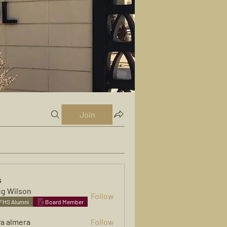
Join
s
g Wilson
Follow
FHS Alumni
Board Member
ya almera
Follow
mera