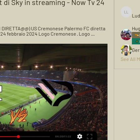
 di Sky in streaming - Now Tv 24 
Lud
Ludwigh
N DIRETTA@@) US Cremonese Palermo FC diretta 
Hug
.it 24 febbraio 2024 Logo Cremonese · Logo ...
Ger
See All 