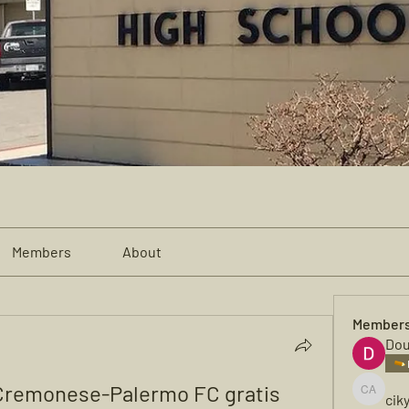
Members
About
Member
Dou
 Cremonese-Palermo FC gratis 
cik
cikya al