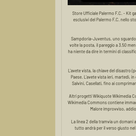
Store Ufficiale Palermo F.C. - Kit gara, abbigliamento e Acquista le maglie gara e i prodotti esclusivi del Palermo F.C. nello store ufficiale. Kit gara, abbigliamento e accessori: vivi la passione rosanero!

Sampdoria-Juventus, uno sguardo alle quote. Le quote vedono la Sampdoria vincente a 4 volte la posta, il pareggio a 3.50 mentre il successo della Juve è a 1.87. In una partita che non ha niente da dire in termini di classifica, è giusto tentare qualche giocata un po’ bizzarra, come …

L'avete vista, la chiave del disastro (politico, etico, economico, culturale) in cui si trova questo Paese. L'avete vista ieri, martedì, in diretta, nella sequenza andata in onda sulla crisi: Renzi, Salvini, Casellati, fino ai comprimari come Marcucci. Il che non vuol dire mettere tutti sullo

Altri progetti Wikiquote Wikimedia Commons Wikiquote contiene citazioni di o su Lucio Dalla Wikimedia Commons contiene immagini o altri file su Lucio Dalla Wikinotizie contiene l'articolo Malore improvviso, addio a Lucio Dalla , 1º marzo 2012 Collegamenti …

La linea 2 della tramvia un domani arriverà anche al Polo scientifico di Sesto Fiorentino: se tutto andrà per il verso giusto nel 2025 i convogli sfrecceranno sul nuovo percorso tra l’aeroporto di …

Bene anche Federica Arcidiacono che ha battuto Anita Bertolone per 6-3, 6-1. Conquistano il tabellone principale, l’azzurra De Ponti e l’argentina Kriwoy vincitrici rispettivamente sull’australiana Bozizevic e la slovena Erjavec.. mentre Jessica se la vedrà con Nuria Brancaccio …

Palermo notizie e approfondimenti - Repubblica.it Palermo, tutte le notizie: cronaca, politica, aggiornamenti in tempo reale. Le ultime dal comune. Calcio e sport locale. Meteo, traffico, appuntamenti.

Percorsi: Calcolare la distanza tra due città in auto e in linea d'aria in km e miglia, percorso sulla mappa, tempo di percorrenza, costi del carburante e consumo di carburante.

Accordo bilaterale Italia - Bulgaria. Anno 2000 – 17 ottobre MEMORANDUM D’INTESA tra il Governo della Repubblica d’Italia e il Governo della Repubblica di Bulgaria in materia di salute e di scienze mediche Testo del MEMORANDUM (pdf, 1,88 Mb) Firmato: a ROMA il 17 ottobre 2000 In vigore: alla data dell’ultima notifica tra le Parti

Questo sito fa uso di cookie, file di testo che vengono registrati sul terminale dell'utente oppure che consentono l'accesso ad informazioni sul terminale dell'utente.

L'annuncio del vincitore della ventisettesima giornata avverrà domenica 7 aprile, in diretta, durante la trasmissione Speciale Dilettanti, in onda su Tef Channel tutti le domeniche alle 18,50, condotta da Nicola Agostini con Elisa Duili. Ecco gli autori dei 15 gol più belli della ventisettesima giornata: Trestina-Cannara 1-1 01 Menchinella

Partendo dall’esperienza diretta su macchinari di vario tipo (smontaggio e montaggio di motori, robot, etc.) aiutare i giovani ad apprezzare i principi teorici scientifici che stanno alla base del loro funzionamento, cercando di fornir loro il “gusto del sapere consapevole”, quello che va aldilà dell’addestramento e dell’abilità.

Periodico sportivo edito dal Siena Club Fedelissimi Anno XXXVII lfe elis 677 Che bello è Sulla maglia bianconera spicca lo scudetto di Campioni d Italia, ma della passata stagione non è rimasto nessuno,

Cremonese, l'allenamento in vista del Palermo Gratis Pay. Indian Super League. Icon: Odisha. Odisha. Icon: Mohun Bagan SG. Mohun EFL Cup, sarà ancora Liverpool-Chelsea in finale come nel 2022 Liverpool FC ...

Film Streaming Italia. Il Google PlayStore si dimostra ancora una volta fonte ricca di applicazioni interessanti, scorrendo tra le varie app abbiamo trovato “filmi streaming italia“, app con all’interno tantissimi film e serie tv gratuite, facilmente accessibili con …

Cremonese-Palermo, chiusa la prevendita dei biglietti. 9 ore fa — Gli ultimi biglietti disponibili saranno in vendita solo ed esclusivamente pr