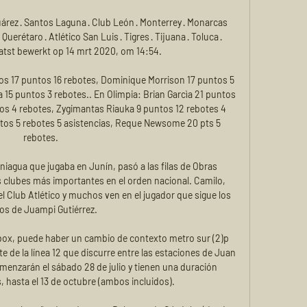
Juárez · Santos Laguna · Club León · Monterrey · Monarcas 
Querétaro · Atlético San Luis · Tigres · Tijuana · Toluca · 
atst bewerkt op 14 mrt 2020, om 14:54.

os 17 puntos 16 rebotes, Dominique Morrison 17 puntos 5 
a 15 puntos 3 rebotes.. En Olimpia: Brian Garcìa 21 puntos 
os 4 rebotes, Zygimantas Riauka 9 puntos 12 rebotes 4 
tos 5 rebotes 5 asistencias, Reque Newsome 20 pts 5 
rebotes.

niagua que jugaba en Junín, pasó a las filas de Obras 
s clubes más importantes en el orden nacional. Camilo, 
el Club Atlético y muchos ven en el jugador que sigue los 
os de Juampi Gutiérrez.

tbox, puede haber un cambio de contexto metro sur (2)p 
e de la línea 12 que discurre entre las estaciones de Juan 
omenzarán el sábado 28 de julio y tienen una duración 
, hasta el 13 de octubre (ambos incluidos).
