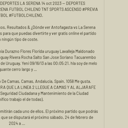
EPORTES LA SERENA 14 oct 2023 — DEPORTES 
ENA FUTBOL CHILENO TNT SPORTS ASCENSO #PREVIA 
BOL #FUTBOLCHILENO.

cos, Resultados & ¿Dónde ver Antofagasta vs La Serena 
 para que puedas divertirte y ver gratis online el partido 
n ningún tipo de coste.

ia Durazno Flores Florida uruguay Lavalleja Maldonado 
guay Rivera Rocha Salto San Jose Soriano Tacuarembo 
 de Uruguay. Yeni 09/16/13 a las 00:05:21. hla soy de melo 
guante cerro largo y …

 De Camas, Camas, Andalucia, Spain. 1058 Me gusta. 
. PARA QUE LA LINEA 2 LLEGUE A CAMAS Y AL ALJARAFE 
guridad Ciudadana y Mantenimiento de la Ciudad 
fico trabajo el de todas).

mitirán cada uno de ellos. El próximo partido que podrás 
a que se disputará el próximo sábado, 24 de febrero de 
2024 a ...
