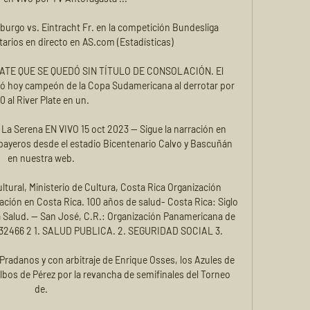
iburgo vs. Eintracht Fr. en la competición Bundesliga 
rios en directo en AS.com (Estadísticas)

TE QUE SE QUEDÓ SIN TÍTULO DE CONSOLACIÓN. El 
ó hoy campeón de la Copa Sudamericana al derrotar por 
-0 al River Plate en un.

a Serena EN VIVO 15 oct 2023 — Sigue la narración en 
payeros desde el estadio Bicentenario Calvo y Bascuñán 
en nuestra web.

tural, Ministerio de Cultura, Costa Rica Organización 
ción en Costa Rica. 100 años de salud- Costa Rica: Siglo 
 Salud. — San José, C.R.: Organización Panamericana de 
5 32466 2 1. SALUD PUBLICA. 2. SEGURIDAD SOCIAL 3.

 Pradanos y con arbitraje de Enrique Osses, los Azules de 
lbos de Pérez por la revancha de semifinales del Torneo 
de.
