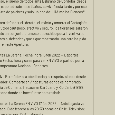
nso, el sueño de todos ante Belgrano de Córdoba (desde 
te espera desde hace 3 años, se vivirá esta tarde y por eso 
sta de palabras y sólo un pedido: ¡¡¡Alma los Blancos!!!

 defender el liderato, el invicto y amarrar al Cartaginés 
útbol cauteloso, efectivo y seguro, los florenses salieron 
ante un conjunto brumoso que exhibe poca inventiva con 
mes al defender y que sigue mostrando una cara insípida 
en este Apertura.

es La Serena: Fecha, hora 15 feb 2022 — Deportes 
Fecha, hora y canal para ver EN VIVO el partido por la 
ampeonato Nacional · Deportes ...

elve Bermúdez a la obediencia y al respeto, siendo desde 
rador. Combarte en Angosturas donde es nombrado 
a de Cumana, fracasa en Carúpano y Río Caribe(1818), 
ona donde se hace fuerte para resistir.

rtes La Serena EN VIVO 17 feb 2022 — Antofagasta vs 
o 19 de febrero a las 20:30 horas de Chile. Televisión: 
en vivo por TV Antofagasta ...
