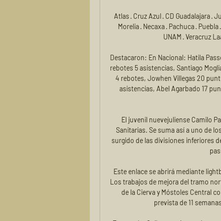
Atlas · Cruz Azul · CD Guadalajara · 
Morelia · Necaxa · Pachuca · Puebla · 
UNAM · Veracruz La
Destacaron: En Nacional: Hatila Pass
rebotes 5 asistencias, Santiago Mogli
4 rebotes, Jowhen Villegas 20 punt
asistencias, Abel Agarbado 17 pun
El juvenil nuevejuliense Camilo Pa
Sanitarias. Se suma así a uno de lo
surgido de las divisiones inferiores d
pas
Este enlace se abrirá mediante ligh
Los trabajos de mejora del tramo nort
de la Cierva y Móstoles Central c
prevista de 11 semanas