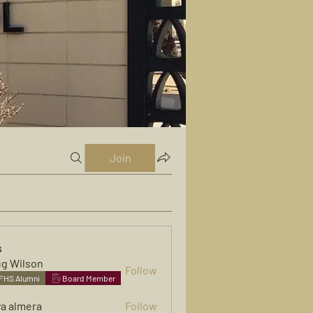
Join
s
g Wilson
Follow
FHS Alumni
Board Member
ya almera
Follow
mera