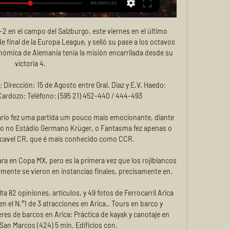
2 en el campo del Salzburgo, este viernes en el último 
de final de la Europa League, y selló su pase a los octavos 
conómica de Alemania tenía la misión encarrilada desde su 
victoria 4.

 Dirección: 15 de Agosto entre Gral. Diaz y E.V. Haedo; 
Cardozo; Teléfono: (595 21) 452-440 / 444-493

ário fez uma partida um pouco mais emocionante, diante 
do no Estádio Germano Krüger, o Fantasma fez apenas o 
ascavel CR, que é mais conhecido como CCR.

cara en Copa MX, pero es la primera vez que los rojiblancos 
ormente se vieron en instancias finales, precisamente en.

ta 82 opiniones, artículos, y 49 fotos de Ferrocarril Arica 
en el N.°1 de 3 atracciones en Arica.. Tours en barco y 
res de barcos en Arica; Práctica de kayak y canotaje en 
 San Marcos (424) 5 min. Edificios con.
