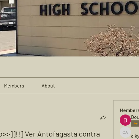
Members
About
Member
Dou
o>>]]!!] Ver Antofagasta contra 
cik
cikya al