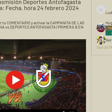
ansmisión Deportes Antofagasta 
a: Fecha, hora 24 febrero 2024
Lud
Ludwigh
jar tu COMENTARIO y activar la CAMPANITA DE LAS 
Hug
RENA vs DEPORTES ANTOFAGASTA | PRIMERA B EN 
Ger
See All 