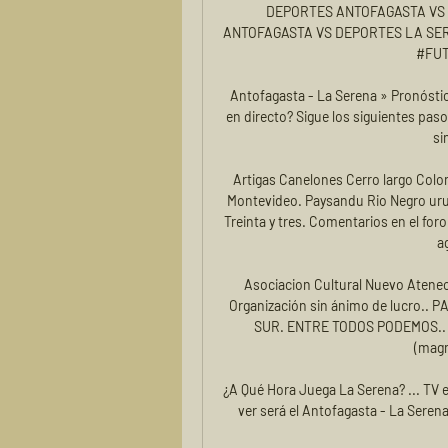
DEPORTES ANTOFAGASTA VS D
ANTOFAGASTA VS DEPORTES LA SER
#FUT
Antofagasta - La Serena » Pronósti
en directo? Sigue los siguientes pasos
si
Artigas Canelones Cerro largo Colon
Montevideo. Paysandu Rio Negro uru
Treinta y tres. Comentarios en el foro
a
Asociacion Cultural Nuevo Ateneo
Organización sin ánimo de lucro.
SUR. ENTRE TODOS PODEMOS.. Se
(magní
¿A Qué Hora Juega La Serena? ... TV e
ver será el Antofagasta - La Seren