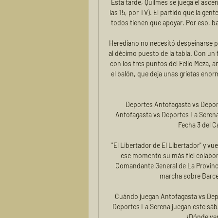
Esta tarde, Quilmes se juega el asce
las 15, por TV). El partido que la gen
todos tienen que apoyar. Por eso, ba
Herediano no necesitó despeinarse para
al décimo puesto de la tabla. Con un f
con los tres puntos del Fello Meza, 
el balón, que deja unas grietas enor
Deportes Antofagasta vs Deport
Antofagasta vs Deportes La Serena: 
Fecha 3 del C
"El Libertador de El Libertador" y vu
ese momento su más fiel colabo
Comandante General de La Provinci
marcha sobre Barcel
Cuándo juegan Antofagasta vs Depo
Deportes La Serena juegan este sábad
¿Dónde ver 