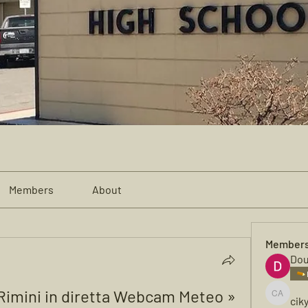
Members
About
Member
Dou
Rimini in diretta Webcam Meteo » 
cik
cikya al