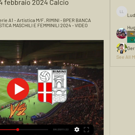
4 febbraio 2024 Calcio
Lud
Ludwigh
ie A1 - Artistica M/F · RIMINI - BPER BANCA 
TICA MASCHILI E FEMMINILI 2024 - VIDEO 
Hug
Ger
See All 