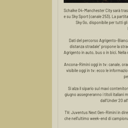
Schalke 04-Manchester City sarà trasmessa in diretta su Sky Sport Football (canale 203 di Sky) e su Sky Sport (canale 253). La partita sarà inoltre visibile in diretta streaming sulla piattaforma Sky Go, disponibile per tutti gli abbonati. PROBABILI FORMAZIONI SCHALKE 04-MANCHESTER CITY.

Dati del percorso Agrigento-Biancavilla: La pagina "Percorso da Agrigento a Biancavilla - distanza stradale" propone la strada più breve e più veloce per giungere a Biancavilla da Agrigento in auto, bus o in bici. Nella mappa è evidenziato l'itinerario Agrigento Biancavilla da …

Ancona-Rimini oggi in tv: canale, orario e diretta streaming 15 apr 2023 — Ancona-Rimini sarà visibile oggi in tv: ecco le informazioni su canale, orario e diretta streaming del match valido per la trentasettesima ...

Si alza il sipario sul maxi contenitore delle Finali giovanili nazionali e regionali che dal 4 al 9 giugno assegneranno i titoli italiani maschili e femminili Under 18 Eccellenza e 11 titoli lombardi dall'Under 20 all'Under 13. L'evento organizzato dal...

TV: Juventus Next Gen-Rimini in diretta su 16 gen 2024 — Si rimetterà subito in gioco il Rimini che nell'ultimo week-end di campionato si è reso protagonista della grande rimonta compiuta ai danni ...

Kolding 2002 - FC Roskilde: 1. Division 2019. Quote di chiusura under/over dei bookmaker, tabellino con il risultato finale, statistiche, precedenti e prossime partite.

Cronaca Ancona - Rimini - Live: la partita in diretta Segui la diretta di Ancona - Rimini aggiornata in tempo reale. Coltiva la tua passione su Corriere dello Sport.

In diretta ; Login. Profilo. Monza - Fermana . 3:0 (1: 0) Questa partita non è stata visitata da nessun altro utente di TM . Per usare questa funzione è necessario la …

Ancona vs Cesena | Serie C Rimini logo Rimini. 23. 20659. 2230-8. Juventus Next Gen logo Juventus Next Gen Video · Segnalazioni · Opinioni · Accedi. RiminiToday è in caricamento. , ma ...

Calendario Serie C oggi: orari partite 24 febbraio, 2 ore fa — 18.30 Serie C: Alessandria-Albinoleffe (diretta tv su Sky Sport 256; diretta streaming su NOW, Sky Go) 16.15 Serie C: Ancona-Rimini (diretta ...

Assistenza tecnica alle Ferrovie Ceche. Italferr ha fornito alle Ferrovie Ceche l'assistenza tecnica per l'applicazione delle Direttive Europee sulla interoperabilità della rete ferroviaria tradizionale.

Reduce dalla vittoria nel derby, l'Inter cerca il pokerissimo domani a San Siro contro la Lazio. "E' un ostacolo impegnativo, tra i più difficili da inizio stagione - ha spiegato Conte - Inzaghi è un bravissimo allenatore, forse sottovalutato. Dovremo fare attenzione: resettiamo il derby. Crescita

Partite Cagliari diretta. Cagliari Google+. Cagliari Streaming HD. Prossima Partita. TUTTO GRATIS Wall Paper. Community. Vedi altri contenuti di Cagliari Streaming su Facebook. Accedi. o. Crea nuovo account. Vedi altri contenuti di Cagliari Streaming su Facebook. Accedi. …

Tutti gli autobus Torino - Villafranca In Lunigiana, i Treni Torino - Villafranca In Lunigiana, i Bus Villafranca In Lunigiana - Torino, i Treni Villafranca In Lunigiana - Torino, come andare in auto da Torino a Villafranca In Lunigiana, come andare in auto da Villafranca In Lunigiana a Torino e tutti i trasporti a Torino e a Villafranca In.

Vittoria anche per l’ Olimpo Basket Alba 1957 contro Oleggio e, nello stesso campionato della @Paffoni Fulgor Omegna su Palermo. Per oggi abbiamo finito qui. Alla salute, e a lunedì prossimo, con tanti altri sport. # pallapugno # basket # volley # Calcio # OgniGocciaConta # Polisportivadelcuore

Olbia vs Rimini | Serie C 2332-9. Ancona logo Ancona. 30. 277911. 3236-4. Vis Pesaro logo Vis Pesaro. 29. 265 Video · Segnalazioni · Opinioni · Accedi. IlPescara è in caricamento. , ma ...

Domani, al “Donato Curcio”, il Picerno avrà l’opportunità, battendo l’Avellino, di accedere alle semifinali della Poule Scudetto di Serie D. Contro, la leonessa si troverà gli irpini freschi vincitori s