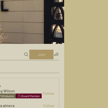
Join
s
g Wilson
Follow
FHS Alumni
Board Member
ya almera
Follow
mera