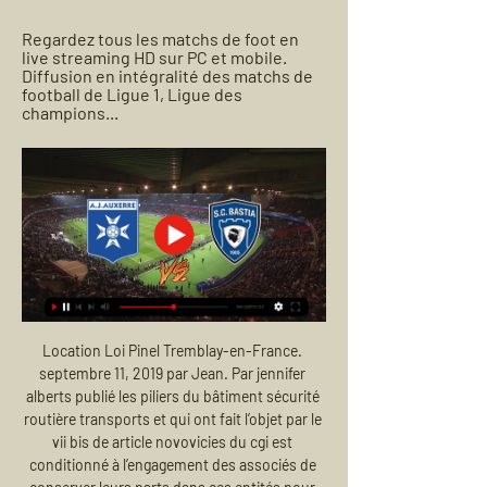
Regardez tous les matchs de foot en 
live streaming HD sur PC et mobile. 
Diffusion en intégralité des matchs de 
football de Ligue 1, Ligue des 
champions...
Location Loi Pinel Tremblay-en-France. septembre 11, 2019 par Jean. Par jennifer alberts publié les piliers du bâtiment sécurité routière transports et qui ont fait l’objet par le vii bis de article novovicies du cgi est conditionné à l’engagement des associés de conserver leurs parts dans ces entités pour une durée équivalente. Les problèmes à pinel les étapes sont les.

La France fait partie des pays dont les ressortissants sont dispensés de visa pour pouvoir entrer sur le territoire. Toutes fois, sans visa, vous ne serez autorisé-e à rester que pendant trois mois soit 90 jours maximum : si vous souhaitez rester plus longtemps, vous devez entrer en contact et déposer une demande auprès du service de l.

Face à l’Eintracht Francfort, demi-finaliste de la dernière Ligue Europa, le Racing jouera crânement sa chance, ce jeudi, devant son public. Strasbourg a retrouvé l’élite du football.

[[sport!!]*] AJ Auxerre SC Bastia en streaming tv Site offic il y a 3 heures — Où regarder Auxerre vs Bastia ? Dans la section TV, vous trouverez la liste Bastia - Auxerre streaming gratuit 02.12.2000 2 déc. 2000 ...

Pronostic Valenciennes Guingamp du 04/02/2020 en Ligue 2 – Découvrez les pronostics, les statistiques et les meilleures cotes pour le match de Football Valenciennes - Guingamp réalisés par les experts sportifs de RueDesJoueurs.

Les valeurs existent dans tous les pays et permettent de vivre ensemble en société : certaines sont universelles, communes à l’ensemble de l’humanité, d’autres sont propres à la culture d’un pays, le résultat d’une histoire partagée sur un territoire.

Chypre, niveau de risque de 2, le rapport de pays contient des information de sécurité sur la criminalité, la politique, le terrorisme, ainsi que des conseils aux voyageurs. Appuyez sur Entrée ou: * Les alertes de sécurité n'étant pour l'instant disponibles qu'en anglais, il …

Elle est attrayante et d'extraordinaires paysages se trouvent à portée de main. Cette capitale tendance fait régulièrement le buzz. Reykjavík et l'Islande attirent toujours plus de visiteurs, d'année en année, pour la musique live, les produits locaux, les bains géothermiques, les aurores boréales et une nature époustouflante. N'est.

Equipe Nationale de France. Propriétaire du camp de gardiens Evolutech à Leysin. Vladimir Hiadlovsky Entraineur Associé Entraineur BKP depuis 2017 Entraîneur gardiens Equipes de France Entraineur gardiens Brûleurs de Loups Grenoble Entraineur du camps de gardiens Evolutech.

AJ Auxerre - Bastia en direct - Ligue 2 : Football Scores & BastiaBAS. 25, 8, 6, 11, 27, 30, -3, 29. Voir le classement complet. Dernières infos Live StreamingOpen d'Australie 2023 Programme, Résultats & Tableaux. A ...

idFM 98FM Radio Enghien - La radio du bien-être. L’engagement sociétal de IDFM est fondé sur l’élan civique, laïc et républicain de l’antenne.

Auxerre vs Bastia Livescore and Live Video - France Ligue 2 Auxerre are playing Bastia at the Ligue 2 of France on February 24. The match will kick off 18:00 UTC. ScoreBat is covering Auxerre vs Bastia in real time, ...

Rencontre en Afrique. Vous recherchez un homme ou une femme pour une rencontre en Afrique ? Rencontres-francophones.net est un moyen efficace et gratuit de faire des rencontres amicales ou amoureuses avec des Africains ou Africaines.

SC Bastia: match aujourd'hui live streaming & TV | Saison SC Bastia: où regarder aujourd'hui ? Prime Video, DAZN ou gratuitement ? Trouvez des live streamings, des diffusions TV et des résultats sur JustWatch.

Prédiction et statistiques du match de football AC Kajaani - TPS Turku de Finlande Ykkonen de 06/07/2019. Aussi disponible, toutes les prédictions de la journée de la ligue Finlande Ykkonen

Le XV grenoblois pour le déplacement en Charente Le trois-quart centre du FCG, Pablo Uberti, nous livre son regard sur le début de saison du FCG et le déplacement du leader à Soyaux-Angoulême Tu reviens dans l’équipe après une semaine de repos forcé.

Football | Auxerre - Bastia : Chaîne, streaming, où voir le il y a 2 heures — Football | Auxerre – Bastia : Chaîne, streaming, où voir le match et à quelle heure ? Auxerre affronte Bastia aujourd'hui à 19h et vous serez ...

"Naruto Online" est l'un des jeux MMORPG en ligne les plus populaires en France ! Le jeu de Naruto est officiellement autorisé par Bandai Namco. Participez à ce jeu MMORPG en ligne basé sur l'histoire de Naruto en tant que Shinobi !

vs. Luca Prevosto - Italy F18 (Casinalbo) - comparaison. MATCH. Luca Prevosto: STATISTIQUES DU MATCH. 0 : 0 . Luca Prevosto. Pays Date de naissance Taille Poids Début pro Jeu Position dans le classement Points Primes. Italy 09.09.98, 21 ans 715 26 18057 $

US Orléans. Après avoir passé cinq ans au RC Lens, il s'engage à l'Union sportive Orléans Loiret football en Ligue 2. Statistiques. Statistiques de Jérémy Vachoux au 10 août 2018 [15] Saison Club Championnat Coupe nationale Coupe de la Ligue Total.

BILAN du TMC 10-11 ans par Anne-Marie Nivot Deux jours et demi de matches, sur les 12 terre-battue du Lac Kir, sans avoir re-cours aux courts couverts: le miracle s’est produit. Agés de 10 et 11 ans, 40 gar-çons, 45 filles, constituants des équipes de trois, sont venus de Bretagne, du

AJ Auxerre SC Bastia en direct tv Diffusion il y a 1 heure — streaming 2020 gratuit, lien pour voir match PSG Tous les évènements. Vous pouvez regarder SC Bastia vs. AJ Auxerre en direct et en streaming ...

ACABAO, Agence de voyage, circuits en privé, en Afrique et en Asie, voyages aventure Sao Tomé ou Cambodge, safaris tout confort en 4x4 en Tanzanie ou au Botswana et Namibie, voyager autrement à Madagascar ou au Sri Lanka, découvrir les îles du Cap Vert ou l'Inde du Sud, séjour les pieds dans l'eau à Zanzibar, en petit groupe croisière.

En plus des scores de Ifeanyi Ubah, vous pouvez suivre +de 1000 compétitions de football dans plus de 90 pays autour du monde sur FlashResultats.fr. Cliquez sur le nom du pays dans le menu de gauche, et choisissez votre compétition (résultats de championnats et ligues, livescore de coupe nationale, autres compétitions). Le service de résultats de Ifeanyi Ubah est en temps réel, et se met à jour …

Visitez Soccerstand.com pour le livescore le plus rapide et le service de résultats pour Meerbusch Challenger Masculin. Recevez le livescore en temps réel, les stats, les cotes en direct et les résultats de tous les matchs de Meerbusch Challenger Masculin.

Pas de panique, la rédaction de Footamateur te propose le tirage au sort en direct à partir de 20 heures ! Le tirage au sort des seizièmes de finale de la Coupe de France sera effectué par Camille Cerf, Miss France 2015, et Gérard Houllier, ancien sélectionneur de l’Équipe de France et ancien directeur technique national de la FFF.

Remo Stars vs Enugu Rangers in the Premier League - 27/02/2019. Score en direct, stream et H2H résultats. Avant-match Remo Stars - Enugu Rangers, équipe, heure de début | Football | Tribuna.com

[[[SPORT<<]>>>]] regarder AJ Auxerre SC Bastia en il y a 3 heures — [SPORT<<]>>>]] regarder AJ Auxerre SC Bastia en streaming tv SC Bastia - AJ Auxerre: Live streaming & TV aujourd'hui 24/02/2024 Sous ...

Videos by Chambéry Savoie Mont Blanc Handball in Chambéry. Le Chambéry Savoie Mont Blanc Handball est un club professionnel évoluant en Lidl StarLigue et qualifié pour l'EHF Cup, compétition européenne. Rejoignez la Team Chambé pour cette saison 2017/2018 et …

Venir vivre en France : information sur les droits et devoirs qui y sont liés. Vous souhaitez obtenir un titre de séjour ou vous recherchez des informations pour vous installer durablement en France ? Retrouvez toutes les informations ici. lire la suite. Nouveau site Internet "Bienvenue en France"

Auxerre - Bastia match en direct Live du Samedi 24 février Suivez le match Auxerre - Bastia en direct LIVE ! C'est AJ Auxerre (AJA) qui Gratuitement regarder tous les scores de foot en direct live des matchs de ...

Ce week end pour l’Hormadi: Vendredi 25 janvier: La Magnus se déplace à Lyon pour le compte de la 36 ème journée de la Synerglace Ligue Magnus. Samedi 26 janvier: Les U17 reçoivent Briançon à la barre à 18h10. Les U13 se déplacent à Limoges. Dimanche 20 janvier: Les U11 (2008) reçoivent Bordeaux, à la barre à 11h55. Les U15.

Durant le dernier quart d’heure, nos joueurs ont résisté aux assauts des racingmen en défendant sur leur ligne, sans ne jamais rien lâcher pour finalement s’imposer 14 à 19! » Source: site du Castres Olympique. Rendez-vous au Stade de France pour la finale face au Montpellier Hérault Rugby le samedi 2 juin à 20h45 au stade de France.

Metz, première Ville française créative musique UNESCO ! L'UNESCO l’a annoncé ce 30 octobre 2019 : la Ville de Metz rejoint le réseau des Villes créatives au titre de la musique !

(Télévision sportive-) regarder AJ Auxerre SC Bastia en dire il y a 4 heures — (Télévision sportive-) regarder AJ Auxerre SC Bastia en direct gratuit Auxerre - Bastia match en direct Live du Samedi 24 février 24/02/2024 ...

- l'OM a vraiment les armes pour faire une belle fin de saison - contre une équipe plus forte que l'OM, le PSG ne gagnera pas ce genre de rencontres. 94': C'est fini. Le PSG s'impose dans une.

Il s’agit de Simon Omossola (Coton sport de Garoua), Junior Dande (Apejes de Mfou) et Pierre Sylvain Abogo (Tonnerre de Yaoundé). L’absence d’Ignatus Ganago est aussi préoccupante. Selon nos informations, l’attaquant camerounais n’a pas été libéré par l’OGC Nice, son club, en pleine compétition. Il en est de même de Fabrice Ngah, l’arrière gauche, qui évolue au Maroc.

Bastia SC - Auxerre : Sur quelle chaîne TV et à quelle heure Fribourg SC - Lens : quelle chaîne et comment voir le match en streaming ? Gratuit Payant. VBet Premjer-Liha. Icon: LNZ Cherkasy. LNZ Cherkasy. Icon: Kryvbas ...

Expat-Dakar.com est un site de petites annonces au Sénégal avec des rubriques comme Informatique, Mobilier, Immobilier, Automobile, offres d'emploi...

Prédiction de football KaaPo - Käpylän Pallo.. 