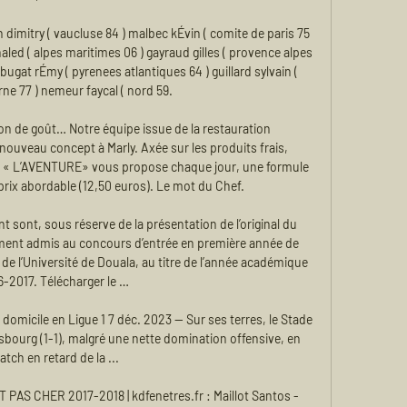
 dimitry ( vaucluse 84 ) malbec kÉvin ( comite de paris 75 
khaled ( alpes maritimes 06 ) gayraud gilles ( provence alpes 
) bugat rÉmy ( pyrenees atlantiques 64 ) guillard sylvain ( 
ne 77 ) nemeur faycal ( nord 59.

on de goût… Notre équipe issue de la restauration 
ouveau concept à Marly. Axée sur les produits frais, 
ie « L’AVENTURE» vous propose chaque jour, une formule 
prix abordable (12,50 euros). Le mot du Chef.

 sont, sous réserve de la présentation de l’original du 
ement admis au concours d’entrée en première année de 
e de l’Université de Douala, au titre de l’année académique 
6-2017. Télécharger le …

domicile en Ligue 1 7 déc. 2023 — Sur ses terres, le Stade 
asbourg (1-1), malgré une nette domination offensive, en 
tch en retard de la ...

AS CHER 2017-2018 | kdfenetres.fr : Maillot Santos - 