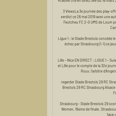
Kralove U19 en direct live du 16 mars 
3 ViewsLa 3e journée des play-off
verdict ce 26 mai 2019 avec une au
Feutcheu FC 2-0 UMS de Loum pren
Cam
Ligue 1 : le Stade Brestois concède le
échec par Strasbourg (1-1) ce jeud
Lille – Nice EN DIRECT : LIGUE 1 - Sui
et Lille pour le compte de la 32e jour
Roux, l’arbitre d’Anger
regarder Stade Brestois 29 RC Stras
Brestois 29 RC Strasbourg Alsace e
F
Strasbourg - Stade Brestois 29 score
Women, 16eme de finale · Strasbourg
face-à