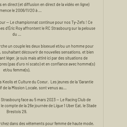
en direct (et diffusion en direct de la vidéo en ligne) 
ence le 2006/11/20 à ...

1 jour — Le championnat continue pour nos Ty-Zefs ! Ce 
s d'Éric Roy affrontent le RC Strasbourg sur la pelouse 
du ...

he un couple les deux bisexuel et/ou un homme pour 
souhaitant découvrir de nouvelles sensations, et bien 
 léger, je suis mais attiré ici par des situations de 
pres (pas d'uro ni scato) et en confiance avec homme(s) 
et/ou femme(s).

eolis et Culture du Coeur. ️ Les jeunes de la 'Garantie 
f de la Mission Locale, sont venus au...

de Strasbourg face au 5 mars 2023 — Le Racing Club de 
e compte de la 26e journée de Ligue 1 Uber Eat, le Stade 
Brestois 29.

rchez dans des vêtements pour femme de haute mode. 