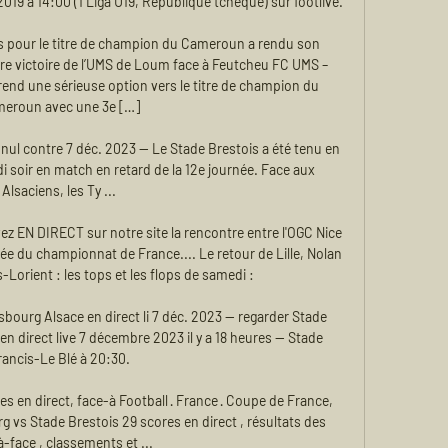
2019 à 14:00 (1 Liga U19, République tchèque) sur footlive.

s pour le titre de champion du Cameroun a rendu son 
tre victoire de l’UMS de Loum face à Feutcheu FC UMS – 
d une sérieuse option vers le titre de champion du 
eroun avec une 3e […]

 nul contre 7 déc. 2023 — Le Stade Brestois a été tenu en 
i soir en match en retard de la 12e journée. Face aux 
Alsaciens, les Ty ...

vez EN DIRECT sur notre site la rencontre entre l'OGC Nice 
née du championnat de France.... Le retour de Lille, Nolan 
s-Lorient : les tops et les flops de samedi :

bourg Alsace en direct li 7 déc. 2023 — regarder Stade 
n direct live 7 décembre 2023 il y a 18 heures — Stade 
rancis-Le Blé à 20:30.

s en direct, face-à Football · France · Coupe de France, 
 vs Stade Brestois 29 scores en direct , résultats des 
-face , classements et ...
