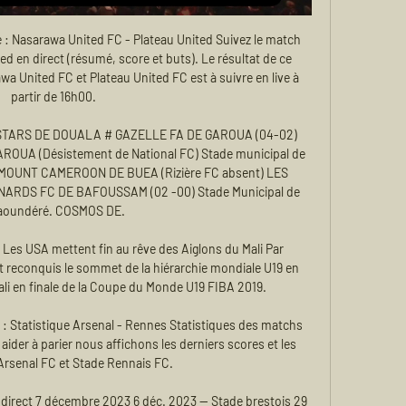
 : Nasarawa United FC - Plateau United Suivez le match 
d en direct (résumé, score et buts). Le résultat de ce 
 United FC et Plateau United FC est à suivre en live à 
partir de 16h00.

 STARS DE DOUALA # GAZELLE FA DE GAROUA (04-02) 
UA (Désistement de National FC) Stade municipal de 
 MOUNT CAMEROON DE BUEA (Rizière FC absent) LES 
RDS FC DE BAFOUSSAM (02 -00) Stade Municipal de 
aoundéré. COSMOS DE.

es USA mettent fin au rêve des Aiglons du Mali Par 
reconquis le sommet de la hiérarchie mondiale U19 en 
li en finale de la Coupe du Monde U19 FIBA 2019.

 : Statistique Arsenal - Rennes Statistiques des matchs 
ider à parier nous affichons les derniers scores et les 
Arsenal FC et Stade Rennais FC.

direct 7 décembre 2023 6 déc. 2023 — Stade brestois 29 