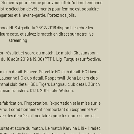
êtements pour femme pour vous offrir l’ultime tendance 
otre sélection de vêtements pour femme est populaire 
antes et à l’avant-garde. Portez nos jolis.

nca HUS Agadir du 26/12/2018 disponibles chez les 
eure cote, et suivez le match en direct sur notre live 
streaming

, résultat et score du match. Le match Giresunspor - 
u 16 août 2019 à 19:00 (PTT 1. Lig, Turquie) sur footlive.

n club detail. Genève-Servette HC club detail. HC Davos 
. Lausanne HC club detail. Rapperswil-Jona Lakers club 
nthal club detail. SCL Tigers Langnau club detail. Zürich 
ropean transfers. 01.11. 2019 Luke Watson.

a fabrication, l’importation, l’exportation et la mise sur le 
de tout conditionnement comportant du bisphénol A et 
avec des denrées alimentaires pour les nourrissons et …

sultat et score du match. Le match Karvina U19 - Hradec 