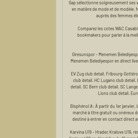
Gap sélectionne soigneusement ses v
en matière de mode et de modèle. N
auprès des femmes élég
Comparez les cotes WAC Casabla
bookmakers pour parier à la meill
Giresunspor - Menemen Belediyespor
Menemen Belediyespor en direct live d
EV Zug club detail. Fribourg-Gottéro
club detail. HC Lugano club detail
detail. SC Bern club detail. SC Lange
Lions club detail. Eu
Bisphénol A: À partir du 1er janvier, l
marché à titre gratuit ou onéreux 
destiné à entrer en contact direct 
Karvina U19 - Hradec Kralove U19, ré