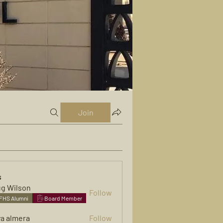
Join
s
g Wilson
Follow
FHS Alumni
Board Member
ya almera
Follow
mera