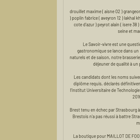
drouillet maxime ( aisne 02 ) grangeon
) poplin fabrice ( aveyron 12 ) lakhal 
cote d'azur ) peyrot alain ( isere 38 
seine et mar
Le Savoir-vivre est une questi
gastronomique se lance dans un n
naturels et de saison, notre brasser
déjeuner de qualité à un 
Les candidats dont les noms suivent
diplôme requis, déclarés définitiv
l’Institut Universitaire de Technologi
201
Brest tenu en échec par Strasbourg à 
Brestois n'a pas réussi à battre Str
ma
La boutique pour MAILLOT DE FOOT P