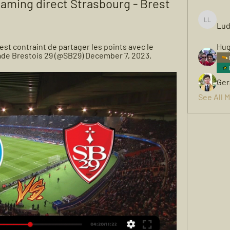
ming direct Strasbourg - Brest 
Lud
Ludwigh
st contraint de partager les points avec le 
Hug
tade Brestois 29 (@SB29) December 7, 2023.
Ger
See All 