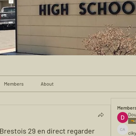
Members
About
Member
Dou
restois 29 en direct regarder 
cik
cikya al