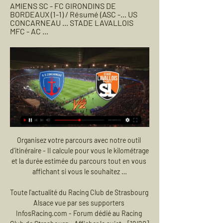
AMIENS SC - FC GIRONDINS DE 
BORDEAUX (1-1) / Résumé (ASC -... US 
CONCARNEAU ... STADE LAVALLOIS 
MFC - AC ...
Organisez votre parcours avec notre outil d'itinéraire - Il calcule pour vous le kilométrage et la durée estimée du parcours tout en vous affichant si vous le souhaitez …

Toute l'actualité du Racing Club de Strasbourg Alsace vue par ses supporters InfosRacing.com - Forum dédié au Racing Club de Strasbourg - Afficher le sujet - [19/20] 7ème J: Lille / Strasbourg - 2/0

Laila Skála Askham est sur Facebook. Inscrivez-vous sur Facebook pour communiquer avec Laila Skála Askham et d’autres personnes que vous pouvez...

Vous pourrez regarder ce match de foot Auxerre Ajaccio en direct sur iPhone, iPad ou smartphone via application Androïd et en live streaming sur internet en prenant un abonnement sur la chaine Canal+ ou beIN en streaming qui possède les droits légaux de diffusion.

Paris sportif, Pari foot, Casino en ligne, Pari en direct, Sport virtuel, Cagnotte football, Meilleures cotes et bonus Sport sur Lonase PremierBet Parifoot Senegal

Page d'accueil - US CONCARNEAU Conférence de presse J26 : US Concarneau – Stade Lavallois Retrouvez la conférence de presse de Stéphane Le Mignan avant la réception du Stade Lavallois pour le ...

Voici la liste des 48 pays composant l'Afrique subsaharienne, avec des sous-listes des meilleurs pays émergeant et au potentiel les plus prometteurs (selon Coface et Obema) . Vous trouverez également la liste des pays francophones d'Afrique subsaharienne

Ligue des champions - Suivez en live la rencontre de Handball opposant PGE Vive Kielce et HC Motor Zaporozhye. Ce match se déroule le 22 septembre 2019 et débute à 20:00. Eurosport propose pour.

directs et rediffusions matchs Stade Lavallois Le prochain match en direct de Laval diffusé en direct à la télé sera diffusé le 24 février 2024 à 15h00 : Concarneau - Laval sur la chaîne Amazon Prime ...

3 rugby club massy essonne 4 abcd xv 5 rc vannetais 6 as montferrandaise. tournoi avignon m16 les 4 premieres equipes se qualifient pour la finale le 29 septembre 2019 a marcoussis oppositions equipe 1 equipe 2 eq. 1 eq.2 p1 : 1 contre 3 montpellier rc provence rugby 26 12 p2 : 1 contre 3 as beziers fc grenoble 7 21 p1 : 3 contre 2 rc toulonnais provence rugby 45 14 p2 : 3 contre 2 lyon ol u.

Découvrez et achetez le livre Appelés à vivre le bonheur ! : livret accompagnateur écrit par Centre interdiocésain de formation pastorale et catéchétique (Lille) chez Décanord sur Lalibrairie.com

Maroc-Nigéria (FINALE CHAN) – Le Soudan a décroché la troisième place du Championnat d’Afrique des Nations des joueurs locaux (CHAN Maroc-2018), après sa victoire aux tirs au but 4-2 face à la Libye (temps réglementaire: 1-1), en match de classement disputé samedi au Grand stade de Marrakech.

Le Hainaut – Nantes-Rezé : les échos du match Les rencontres s’enchaînent pour nos Déferlantes qui, ce vendredi, ont pris la direction de Saint-Amand-les-Eaux, avec l’intention d’aller chercher leur première victoire en championnat.

L’Institut français de Bosnie-Herzégovine a pour mission la diffusion de la langue et de la culture françaises à travers le pays. L’Institut français de Bosnie-Herzégovine a pour mission la diffusion de la langue et de la culture françaises à travers le pays. Créé en …

Home Tags Brazil – Nigeria en Direct Gratuit. Tag: Brazil – Nigeria en Direct Gratuit. Brazil – Nigeria en Direct Gratuit. Sabrina Cherif-octobre 11, 2019. 0. LES MEILLEURS BONUS. 107€ BONUS. Premier pari remboursé! PARIER. 100€ BONUS. Jusqu'à 100 euros de paris gratuits offerts. PARIER. 100€ BONUS. Premier pari remboursé si perdant . PARIER. 100€ BONUS. Premier pari.

FC Rapperswil-Jona FC Black Stars résultats en direct (et la vidéo diffusion en direct streaming en ligne) commence le 5.10.2019. à 15:00 temps UTC àStadion Grünfeld,Rapperswil-Jona,Switzerland en Promotion League,Switzerland.

Honor 20 Pro,Dont 0,02 E d'eco-part et 14 € de RCP. Les présentes Conditions générales de vente s’appliquent à votre achat et au contrat que vous concluez avec le Vendeur.

Antoine Chérel – ATALANTA. Intégration Florent Chevallier . Remerciements Vincent Coudé du Foresto, astronome à l’Observatoire de Paris Pascal Descamps, astronome à l’Observatoire de Paris François Forget, planétologue au CNRS, Institut Pierre Simon Laplace Roland Lehoucq, astrophysicien au Commissariat à l’Energie Atomique

Rojadirecta match de foot de 30 avril et 7 mai 2019 de l'équipe FC Barcelone – Liverpool demi finale de Ligue des champions. Vivez votre match de foot comme un vrai supporter de FC Barcelone – Liverpool demi finale de Ligue des champions pour le championnat de 30 avril et 7 mai 2019 en direct sur SFR Sport, RMC Sport, Bein Sport et Canal+.

PSG - FC Bruges. 1 lieu de diffusion à Angers. Football • Ligue des Champions. 21:00 . Real Madrid - Galatasaray. Voir les lieux de diffusion potentiels à Angers. Afficher tous les matches du jour (5 autres matches) jeudi 7 novembre.

Ligue de Football Professionnel AMIENS SC - FC GIRONDINS DE BORDEAUX (1-1) / Résumé (ASC -... US CONCARNEAU STADE LAVALLOIS MFC - AC ...

Par ailleurs, une autre option s’ouvre aujourd’hui aux téléspectateurs, sans devoir s’abonner à une chaîne télévisée : le streaming. Si ces derniers disposent d’une connexion internet, des sites divers proposent leur service pour permettre le visionnage des matchs de la League Europa en direct.

Hockey Sur Glace Gothiques D'amiens / Diables Rouges aura lieu à Amiens le 22 nov. 2019. Prix 11.80€ Ticketmaster billetterie 100% officielle et garantie

Marie de Bruchard : C’est votre deuxième biographie sur un grand personnage historique et controversé, après Talleyrand (Talleyrand, Le prince immobile, Fayard, 2003). Fouché était-il pour vous un sujet évident, dans une suite logique, à scruter ? Emmanuel de Waresquiel : Il y a certainement cette idée derrière cette double.

Prédiction et statistiques du match de football Alianza Atletico Sullana - Sport Loreto de Pérou Primera Division - Apertura de 01/05/2015. Aussi disponible, toutes les prédictions de la journée de la ligue Pérou Primera Division - Apertura

Le Togo partage ses frontières avec le Ghana, le Bénin et le Burkina Faso. Le pays possède aussi 56 kilomètres de côte le long du golfe de Guinée et recensait 7,8 millions d’habitants en 2018. Pour la première fois depuis 32 ans, le Togo a organisé des élections locales en juin 2019 pour élire les conseillers municipaux. Le parti au.

Caen poursuit sa série avec 4 matchs sans victoire en Ligue 2 (depuis le 09/05/2014). La dernière fois que cette série était égalée ou battue, c'était lors de la période 29/03/2013-27/04/2013 (5 matchs).

Achetez vite vos billets pour tous les événements à Stade Pierre-fabre- Castres, Castres avec Ticketmaster. Accès à la salle, parking, plan de salle

VIDÉO. À Concarneau, le Stade lavallois veut « rivaliser avec 0:50En conférence de presse ce jeudi 22 février 2024, Olivier Frapolli est revenu sur l'envie de « rivaliser avec Auxerre » dans la lutte pour ...Ouest-France · Mélina NICOLLEAU · Il y a 1 jour

Montpellier Angers En Direct À propos de cet événement Montpellier Angers match en direct Live du Dimanche 10 mars 2019 Suivez le match Montpellier Angers en direct LIVE ! Les cotes et notre…

Chambéry Savoie Mont Blanc HB Tremblay En France Handball résultats en direct (et la vidéo diffusion en direct streaming en ligne) commence le 4.9.2019. à 18:30 temps UTC àLe Phare,Chambery,France en LNH Division 1,France.

Le demi-finaliste allemand de la dernière édition de la Ligue Europa, l'Eintracht Francfort part défier les Français de Strasbourg jeudi pour le match aller des barrages, où s'affronteront.

Football. "C'est dommage ce problème de terrain 15 juin 2023 — Le stade municipal Guy Piriou, où l'US Concarneau joue à domicile, n direct tv · direct radio. Retrouvez aussi. La météo · Les jeux.

Buts : Giuliano (42 e et 78 e) pour le Zénith // Horgan (52 e) pour Dundalk. Dans ce match, il ne fallait pas perdre la balle au niveau de la ligne médiane en étant défenseur.

Après cette étude, la Direction Technique National (DTN) a donné son accord à la signature du contrat suivant : - Arthur Leboeuf, né le 10 mars 1997 (1,75m), du club de l’Amicale Lons le Saulnier, rejoindra Champagne Châlons Reims Basket (Marne) en Pro A la saison prochaine.

Laval (Stade lavallois) ⚽ match en direct à la TV - ⚽ Foot Concarneau / Laval. Concarneau. Laval. DIRECT. 19h00. Amazon. samedi 2 mars 2024 tv-sports.fr vous permet de voir rapidement toutes les diffusions de ...

En France, la suppression des péages se traduirait par une hausse de l'impôt de 450 euros par foyer ! Le péage est un système juste, car il ne s'applique qu'aux utilisateurs du réseau et non à l'ensemble des contribuables français. Et le prix payé dépend de la distance parcourue : en toute logique, plus on utilise l'autoroute, plus on.

Concarneau / Laval (TV/Streaming) Sur quelle chaîne suivre 18 avr. 2022 — Comment regarder le match Concarneau / Laval en streaming ? Avec l US Concarneau et le Stade Lavallois. Soit le quatrième du classement ...

AKA: Gabriela Danielsova, Gabriella (legalporno.com), Gabriella Danielsova, Gabrielle Daniels, Gabriela Stevenson (massagerooms.com) Planet Orgy 8 Gabriella Kerez

Vous consultez actuellement la page : Statistique Molde - Tromsø Statistiques des matchs de Molde et Tromsø: afin de vous aider à parier nous affichons les derniers scores et les stats entre Molde FK et Tromsø …

US Concarneau - Stade Lavallois en direct - Ligue 2 Suivez en direct le match de Ligue 2 en Football entre US Concarneau et Stade Lavallois sur Eurosport. Le match commence à 19:00 le 24 février 2024. Lisez les ...

Du 16 octobre au 27 novembre 2015 minuit, l'AHCA organise un jeu concours en partenariat avec les Ducs d'Angers. ***** A GAGNER : 4 places pour le match des Ducs d'Angers contre les Dragons de Rouen le vendredi 4 décembre (Ligue Magnus) + la rencontre avec l'équipe *****

Bnsr j'aimerais connaitre la durée de formation sur Le Centre de Formation Professionnelle d'Excellence (CFPE) de Douala 