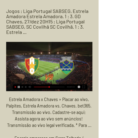
Jogos ; Liga Portugal SABSEG, Estrela 
Amadora Estrela Amadora. 1 : 3. GD 
Chaves, 27/dez 20H15 ; Liga Portugal 
SABSEG, SC Covilhã SC Covilhã. 1 : 3. 
Estrela ...
Estrela Amadora x Chaves » Placar ao vivo, Palpites, Estrela Amadora vs. Chaves. bet365. Transmissão ao vivo. Cadastre-se aqui; Assista agora ao vivo sem anúncios! Transmissão ao vivo legal verificada. * Para ...

Energía empresas em Serra Talhada / Pernambuco - eletricidade e energia - eletricidade - empresas, eletricidade empresas - endereço: Rua Joca Magalhães, 480 - Centro - Serra Talhada, Pernambuco - telefone: +55 (87) 383115.... , Energía empresas em Serra Talhada / Pernambuco

Baixe grátis na melhor plataforma de lançamento de Artistas independentes do Brasil. Shows, CDs Promocionais, Músicas, Vídeo Clipes, Instagram e novidades do Forró, Sertanejo, Axé e outros. Crie um Pefil grátis para sua Banda agora mesmo.

Na manhã deste sábado acompanhei a final da Copa São Paulo de Juniores e o que ví foi um jogo de muita qualidade entre os finalista, Inter e Grêmio. A garotada jogou bola e muita bola, deixaram de lado as jogadas violentas e apresentaram um futebol de gente grande.

No entanto, o Acre de Galvez era um país, algo totalmente diferente do que o Acre é hoje, além do mais, a polícia de Galvez não era estadual e nem uma instituição militarizada. Portanto, não dá para estabelecer uma relação genealógica entre um e outro.

Rede Amazônica exibe programação em telões no Terminal 4, em Manaus (Foto: Gisa Almeira/Rede Amazônica) A Rede Amazônica completou 43 anos de atuação em Manaus, em setembro e, para agradecer a sua companhia ao longo desse período, instalou monitores nos.

Portas do Minho 2016 . Organização. VNF - Clube Ornitológico de Famalicão. COT - Clube Ornitológico da Trofa. Abertura ao Público. 2 a 4 de Dezembro de 2016. Local. Lago Discount - Famalicão. Carta aos Sócios Portas do Minho 2016 . Regulamento Portas do Minho 2016 . Ficha de Inscrição

O pesquisador Marcos Trindade, dono de um dos maiores acervos da história do Futebol Potiguar dedica este espaço ao futebol do passado e atual. Campeonatos, Clubes, Ligas, Jogadores, Árbitros e os jogos espalhados ao longo dos anos. Tudo o que acontece e aconteceu no Futebol do Rio Grande do Norte para. de ASSU 2x2 Globo, jogo da.

Pela última rodada da fase de classificação, o Remo volta a campo no próximo domingo, 27, às 17h, para enfrentar o Independente, em Belém, já a Tuna Luso encara o Cametá, fora de casa, no mesmo dia e horário. O Paysandu vai até Santarém enfrentar o laterninha São Raimundo.

Porto x Estrela Amadora ao vivo assistir há 6 dias — Porto x Estrela Amadora ao vivo assistir Porto x Estrela Amadora ao vivo Veja onde assistir 17 fevereiro 2024 há 15 horas — Onde assistir.

Em duelo pela liderança, Porto vence o Famalicão neste domingo. Dragões assumiram a ponta do campeonato ao bater os adversários por 3 a 0, enquanto o Famalicão caiu para a terceira posição.

Cruzeiro 3x0 Caldense - 20/03/2019 Associação Atlética Caldense , mais conhecida como Caldense , é um time poliesportivo da cidade de Poços de Caldas, Minas Gerais . Fundada em 7 de setembro de 1925 , a veterana , como também é chamada, manda seus jogos no Estádio Ronaldão .

Brasil - Brasileirão Serie A - 2020 - Campeonato Brasileño de Fútbol 2020: En vivo Atlético Goianiense vs Flamengo - Miércoles 12/Agosto/2020 6:30 PM. Cubrimiento en línea a través de Futbolperuano.com

A Benfica TV possui os todos os direitos da transmissão dos jogos do Benfica em casa. Nas transmissões fora de Portugal as emissoras compram directamente à emissora os direitos televisivos.. 1966/67 Benfica Académica de Coimbra Eusébio - Benfica 31/26 1967/68 Benfica Sporting Eusébio - Benfica …

A transmissão ao vivo Benfica Porto começa às 16:00 o 12 janeiro 2014. Poderá seguir a evolução do resultado Benfica Porto em directo e ser avisado ao vivo das principais ocorrências deste jogo (golo, cartão, nome dos goleadores, jogadores avisados).

Em partida movimentada, o Bahia empatou com a Jacuipense, em Pituaçu, pelo placar de 1 a 1, e está agora na segunda colocação do Campeonato Estadual, com 8 pontos ganhos de 12 disputados. O gol do Bahia na partida foi marcado por Ignácio, de cabeça, ainda na primeira etapa. Popó marcou para o adversário nos acréscimos da etapa final. O Bahia começou a partida com tudo, mostrando.

Odds casas de apostas - Estrela da Amadora x GD Chaves Estrela da Amadora x GD Chaves 24/02/2024 – Odds de apostas ao vivo · Probabilidades de apostas · Aumente seus ganhos em apostas · Análise dos oponentes · Ofertas ...

Atlético-GO volta a viver polêmica com presidente acusado de homicídio Maurício Sampaio, apontado pela polícia como o mandante da morte de radialista, é aclamado presidente do clube, e parte.

Operário deve anunciar ao menos 10 reforços até segunda-feira O elenco do Operário Ferroviário deve receber o reforço de ao menos dez atletas até a próxima segunda-feira (25). Os jogadores já estão com a negociação praticamente concluída com o clube, mas o diret...

Raimundo Luciele Raimundinho Mendes Miranda está no Facebook. Participe do Facebook para se conectar com Raimundo Luciele Raimundinho Mendes Miranda e outros que você talvez conheça. O …

Salgueiro e Afogados ao vivo pela 3ª Lugar da Campeonato Pernambucano 2019! Confira a transmissão da narração do jogo aqui na live futebolhd3 ! #Salgueiro #Afogados #CampeonatoPernambucano2019

8月19日（水）ファジアーノ岡山戦でのグッズ販売についてお知らせいたします。 ※しばらくの間は商品数を限定して販売いたします。グッズ売場での密を避けるため、グッズの購入は全商品が購入できるOFFICIAL WEB SHOPのご利用もご利用ください！ 【スタジアムでのグッズ販売について.

Bolsa esportiva em nylon com zíper, bolsos laterais, alça de mão e ombro. Promova a sua marca com brindes exclusivos, acesse freeshop.com.br/brindes e confira! - 60900

Super Esportes O América se defendeu como pôde, mas não foi páreo para o líder Palmeiras, nesta quarta-feira, no Allianz Parque, pela 36ª rodada

Gil Vicente 1 x 1 Portimonense - Campeonato Português - 2019/2020 - 8ª Rodada. Gil Vicente e Portimonense enfrentaram-se pela(o) 8ª Rodada do (a) Campeonato Português - 2019/2020. A partida aconteceu no dia 26/10/2019, as 11:30, horário de Brasília. Este jogo recebeu 10 palpites. MAIS OPÇÕES

lei complementar 79 1999 goiânia go - redaÇÕes anteriores estabelece normas para o funcionamento de academias de esportes, de ginÁstica e de artes marciais, clubes desportivos e recreativos que ministrem aulas ou treinos no municÍpio.

Com a classificação bem encaminhada para a final do Campeonato Carioca, o Flamengo voltará a enfrentar a Cabofriense neste sábado, às 18h30, no Maracanã, no jogo de volta da semifinal.

Bilhetes Liga Portugal - Continente Feed Estrela Amadora. SC Braga. Amadora | Estádio José Gomes. SL Benfica. Terminado. 1 GD Chaves. Guimarães | Estádio D. Afonso Henriques. Gil Vicente FC.

Pelo simbolismo de contar com um dos dois grandes protagonistas do futebol mundial na década, rivalizando com Messi. Depois com a reconstrução da seleção com Roberto Mancini, tentando tirar proveito do esforço de renovação e de se jogar um futebol mais atual no país, algo eclipsado pela superioridade da Juventus.

Com dois gols de promessa da base, Atlético derrota Villa Nova e segue na primeira posição do MineiroA situação fica ainda mais complicada para o Villa Nova com apenas 5 pontos em 7 jogos, antepenúltimo no campeonato Sem o pinguim fica fácil. Atlético-MG x Villa Nova-MG. Prováveis times.

O jogo ao vivo desta segunda-feira(17), contará com a partida entre Vassco x Goiás. Duas equipes que estão no meio de tabela e portanto, precisam de melhorar a classificação na tabela do Brasileirão 2019. Enquanto a equipe do Vasco vem uma ascensão surpreendente desde a chegada de Vanderlei Luxemburgo, o time Goiás caiu um pouco […]

Criciúma CN Marcílio Dias placar ao vivo (e grátis transmissão de video em directo online*) inicia em 2.2.2020. as 19:00 horario UTC no estádio Estadio Heriberto Hülse, Criciuma, Brazil em Catarinense, Serie A-Brazil.

Estrela Amadora x Chaves Streaming Ao Vivo, Previsões Como assistir Estrela Amadora x Chaves em streaming ao vivo. Previsões, mata-mata, estatísticas e placar ao vivo. Primeira Liga 24/02/2024.

Futebol na TV – Jogos de hoje 10/03 04h30 – Wuhan Zall x Beijing Renhe – China Super League – Sem Transmissão 06h30 – Shenzhen FC x Tianjin Tianhai – China Super League – Sem Transmissão 08h00 – Celta x Betis – Campeonato Espanhol – Sem Transmissão 08h00 – …

CF Estrela da Amadora, SAD Hoje é dia de Sub-23! SL Benfica S23 Benfica Campus ⏰ 15:00h As palavras chave para mais um desafio: Todos ao Jose Gomes!

Palpite Estrela Amadora x Chaves: 24/02/2024 há 14 horas — Quem vence? Qual a melhor aposta? Leia aqui na APWin o palpite Estrela Amadora x Chaves pela 23ª rodada do Campeonato Português.

Copa do Nordeste: jogos ao vivo, placar ao vivo da rodada, jogos de hoje, jogos de ontem e resultados online. Classificação atualizada e tabela completa de jogos.

Cruzeiro. A situação mais difícil dos grandes clubes é a do Cruzeiro. O time de Enderson Moreira, que fará sua estreia contra a URT, neste domingo, às 11h, no Mineirão, está na quinta posição, com 14 pontos. O último clube entre os quatro primeiros é a Caldense, com 17.

Anápolis-Go Atlético Goianiense em directo: descubra e siga o resultado do jogo Anápolis-Go Atlético Goianiense ao vivo graças ao nosso livescore. Jogo de Goiano, 1ª Divisão jogado a 17/02/18 19:00

Cruzeiro leva vantagem no histórico dos duelos contra a Caldense. Da Toca II. Diogo Finelli. A partida deste domingo, entre Cruzeiro e Caldense, às 16h, no Mineirão, pela 7ª rodada do Campeonato Mineiro, será a 72ª entre as duas equipes.

Sportivo Luqueño More info: Mon: 02/03/20: DIP: Sportivo Luqueño 0 - 3 Club Guaraní View events: More info: Sun: 08/03/20: DIP: 12 de Octubre - Sportivo Luqueño More info: Sun: 15/03/20: DIP: Sportivo Luqueño

Porto x Estrela Amadora ao vivo transmissão FC Porto 17/02/2 há 6 dias — Porto x Estrela Amadora ao vivo transmissão FC Porto 17/02/2024 Transmissão AO VIVO O site oficial do FC Porto com as ultimas notícias, ...

Pois o Fone de Ouvido JBL E55BT Bluetooth, possui uma super bateria com capacidade de reproduzir por até 20 horas