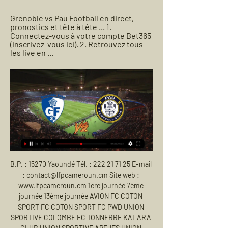
Grenoble vs Pau Football en direct, 
pronostics et tête à tête ... 1. 
Connectez-vous à votre compte Bet365 
(inscrivez-vous ici). 2. Retrouvez tous 
les live en ...
B.P. : 15270 Yaoundé Tél. : 222 21 71 25 E-mail : contact@lfpcameroun.cm Site web : www.lfpcameroun.cm 1ere journée 7ème journée 13ème journée AVION FC COTON SPORT FC COTON SPORT FC PWD UNION SPORTIVE COLOMBE FC TONNERRE KALARA CLUB UNION SPORTIVE APEJES UNION SPORTIVE DRAGON CLUB COTON SPORT FC NEW STARS FC COLOMBE FC DRAGON CLUB …

La CAF a effectué ce dimanche, le tirage au sort des 32èmes de finale de ses deux compétitions inter-clubs. Comme d’habitude en Ligue des Champions, le TP Mazembe est exempté du tour préliminaire. Mais les Corbeaux attendront le vainqueur du match Fosa Juniors (Madagascar)-Pamplemousses (Île Maurice) pour leur entrée en lice. L’AS.

Grenoble Foot - Pau - FC en direct - 24 février 2024 [LIVE] Suivez le score Grenoble Foot Pau FC en direct et résultat du match avec notre Livescore football. Match de Ligue 2 joué le 24 février 2024 12:00.

À la veille du Derby face au FC Nantes, revivez les dernières victoires des Rouge et Noir à la Beaujoire. ⚽⬇ --- #AllezRennes #ToutDonner ⚫️

La formation continue à l'Université de Lille. L'ensemble des formations de l'université est accessible à la formation continue, et permet ainsi d'accéder aux diplômes nationaux proposés par l’Université de Lille, ainsi que les diplômes d’université (DU) et autres formations qualifiantes courtes.

FlixBus. Des tickets entre Lille et Caen sont disponibles avec FlixBus dès 2€ pour vous encourager à vous déplacer en bus pas cher ! L'opérateur dessert quotidiennement plus de 550 villes européennes et offre des cars hauts de gamme avec assez d'espace pour les jambes.

Sur qui parier au match Boa Hora - Madeira Andebol SAD au Portugal Ligue ? Découvrez notre pronostic ! QuiParier.com : LE site qui vous dit simplement sur QUI parier ! Chaque pronostic sportif est établi par des professionnels du pari en ligne.

[HIGHLIGHTS] Liga NOS : victorieux à la dernière seconde face au Paços de Ferreira, le Vitoria Guimaraes enchaîne une 3e victoire consécutive et se place au pied du podium, découvrez le …

⚽ Grenoble / Pau ▷ match Foot Ligue 2 en direct live Match Grenoble / Pau en direct samedi 24 février à 19h00 : programme TV Foot Grenoble / Pau - Ligue 2 - Foot sur Amazon. Grenoble / Pau en direct à la TV.

Ce livescore vous permet de consulter les informations (but, résultat, commentaires) du match Libolo / Desportivo Huíla. Vous pouvez intérargir sur ce match de football en déposant vos propres commentaires. Le coup d'envoi de ce match de foot entre Clube Recreativo Desportivo do Libolo et CD da Huíla sera donné à 16h00 (18 septembre 2019).

Grenoble - Pau : Sur quelle chaîne Ci-dessous, la chaîne pour regarder aujourd'hui le match Grenoble - Pau en direct live. Chaine-foot.com vous communique le détail des chaînes pour voir Grenoble ...

Suisse – Elections fédérales: l’analyse de nos trois expertes. Voir plus de vidéos; Votre playlist sur mesure. Vous pouvez arranger votre playlist aisément, pour l’adapter à la durée que vous voulez. Choisissez la rubrique, puis la période de visionnement désirée.

Société Airport Diffusion SAS, Régie publicitaire de l'aéroport de Bergerac et Limoges. Elaborateurs de nouvelles solutions numériques en milieux aéroportuaires, publics et privés. Elaborateurs de nouvelles solutions numériques en milieux aéroportuaires, publics et privés.

David Goffin s'est qualifié vendredi pour les demi-finales de l'ATP Masters 1000 de Cincinnati, aux Etats-Unis. Le Liégeois, 11ème joueur mondial et 11ème tête de série de ce tournoi sur surface dure, s'est imposé face à l'Argentin Juan Martin Del Potro.

Bonjour, je susi d'accord avec le titre mais pas avec le contenu qui confond par moment feedback et autorité. Le feedback est toujours positif, constructif, il doit permettre à l'autre d'identifier se forces et éventuellement ses pistes pour aller plus loin ; mais pour une personne qui arrive en retard, ce n'est pas un feedback mais de l.

Vous consultez actuellement la page : Melipilla - La Serena Suivez le match Melipilla - La Serena en direct (résumé, score et buts). Le résultat de ce match Primera B entre CD Melipilla et CD La Serena est à suivre en live à partir de 22h00.

Statistiques par saison Saison Équipe Ligue Saison régulière Séries éliminatoires PJ B A Pts Pun PJ B A Pts Pun 1983-1984 Draveurs de Trois-Rivières LHJMQ 66 14 39 53 41 - - - - - 1984-1985 Draveurs de Trois-Rivières LHJMQ 62 20 52 72 22 7 1 9 10 6 1985-1986 Draveurs de Trois-Rivières LHJMQ 55 29 38 67 61 3 1 1 2 2 1986-1987 Anglet.

Norvège : Audun Sjøstrandl, Idar Lind, Alf R. Jacobsen, Michael Grundt Spang, Adama Diomande, Stefan Strandberg, Bente Landheim, Les Enquêtes du département V : Délivrance, Torolf Elster, Jon Michelet, Helge Riisøen, Pio Larsen, Aéroport de Ålesund, Aéroport de Bodø, Aéroport de Tromsø, Anker Rogstad, Sigrun Krokvik, Ingrid Landmark.

AS FORTUNA un groupe qui dégage l,avenir sest fait accrocher a domicile par une equipe de UMS DE LOUM plein de talents dexperience 1-1. By SOULEYMANOU A. - février 4, 2019. 138. 0. Share on Facebook. Tweet on Twitter.

Champions League - Suivez en live la rencontre de Basketball opposant Telenet Giants Antwerp et Rasta Vechta. Ce match se déroule le 6 novembre 2019 et débute à 20:00. Eurosport propose pour cette rencontre un suivi en direct permettant de connaître l'évolution du score et les actions

17 353 FRA NYS, Hugo [6] 18 492 CRO PAVIC, Ante 19 WC FRA OBRY, Julien 20 1029 FRA DE SCHEPPER, Joffrey 21 994 FRA HUMBERT, Ugo 22 749 FRA TABATRUONG, Maxime 23 693 FRA BOLTZ, Sebastien 24 325 FRA SAKHAROV, Gleb [4] 25 337 FRA JANKOVITS, Y [5] 26 WC FRA ROUMANE, Rayane 27 416 FRA GUEZ, David 28 1002 FRA GUINARD, Manuel

BADABOUM La seule boutique en ligne de déco discount propose des milliers de produits à prix discount. Professionnel des prix bas avec nos bonnes affaires, notre destockage pas …

16:17. Le premier des 36 Rafale commandés par l'Inde à la France livré à Mérignac. France Bleu Gironde; 16:17. Une centaine d'agriculteurs en colère en opération escargot ce mardi en Mayenne

Alors que le patrouilleur austral Albatros venait de quitter l’île de Saint-Hélène, où son équipage a rendu hommage à l’empereur Napoléon Ier, un officier-marinier « a été porté manquant à l’appel », le 20 juin, à 600 milles des côtes africaines.

Nettoyage de ventilations en Var (83) : trouver les numéros de téléphone et adresses des professionnels de votre département ou de votre ville dans l'annuaire PagesJaunes

Basketball : rencontres opposants Nantes Rezé et Saint-Amand Hainaut (France) Aide aux paris; Aide aux pronos; Calendrier; Résultats LesSports.info Tous les résultats sportifs en temps réel. Menu Accueil; Football. France. France Ligue 1; France Ligue 2; Coupe de la Ligue; Coupe de France; France National; Europe. Espagne Division 1; Angleterre Premier League; Allemagne Bundesliga; Italie.

Le pivot s’est engagé officiellement un an avec les Metropolitans. On vous l’annonçait il y a peu, mais aujourd’hui c’est officiel, puisque le pivot nigérian vient de parapher un contrat d’un an avec Levallois. Après la signature récente de Mouphtaou Yarou, le club …

Grande collection de boucles d'oreille pour homme pas cher et en stock. Livraison gratuite dès 20 € d'achat. Près de 200.000 clients satisfaits depuis 2009 !

Réserver une table Nino, Saint-Cloud sur TripAdvisor : consultez 34 avis sur Nino, noté 4,5 sur 5 sur TripAdvisor et classé #16 sur 48 restaurants à Saint-Cloud.

NEAS1 BROCHURE LOUGA_Copie de Mise en page 1 24/08/12 09:34 Page7. Document de lignes directrices de la Région de Louga. PREAMBULE Le processus de …

Si vous souhaitez voir légalement ce match de foot Ajaccio Nancy en streaming live sur votre PC, tablette tactile iPad, iPhone ou SmartPhone Androïd, vous devrez prendre un abonnement auprès de la chaine Canal+ ou beIN en streaming qui possède les droits légaux de diffusion.

Votre location de voiture à Montpellier Gare Saint-Roch . Dès votre arrivée en gare de Montpellier, procédez rapidement à votre location de voiture, car mille ans d’histoire vous attendent ! Avec plus de 70 cours d’hôtels particuliers bâtis entre les XVIème et XVIIIème …

Voir les infographies pour Montpellier Hérault vs Olympique Lyonnais - Sporticos.com - statistiques footballistiques sous forme d'infographies. Plus de 60 championnats du monde entier

Pau FC - Grenoble : quelle chaîne diffuse le match en direct 28 oct. 2023 — Match Pau FC - Grenoble : chaine tv et heure de diffusion en direct. Pau FC direct le 28 octobre 2023 à 19h00 sur Amazon Prime Video.

Grâce aux choix judicieux de ce dernier (Zouheir El Graoui l’an passé, Mohammed Al Hachdadi en 2017, ou encore auparavant Nimir Abdel Aziz), le Stade Poitevin a toujours su accrocher le Top 8 depuis son retour dans l’élite. Ce fut encore le cas l’an passé avec une 7 e place et une élimination face au Gazelec Ajaccio.

Suivez GF38 - Pau FC en direct commenté - Metro-Sports Pour le compte de la 29ème journée du championnat Ligue 2, le Grenoble Foot 38 accueille le Pau FC ce samedi 13 mars au Stade des Alpes Articles similaires. [ ...

Regarder beIN SPORTS 1 en direct gratuitement sur internet depuis votre PC, tablette ou mobile. Visionner le streaming live de beIN SPORTS 1

Grenoble - Pau en direct - Ligue 2 - Saison 2023/2024 Grenoble - Pau en direct, retrouvez le score, les commentaires, les buteurs, les passeurs, les statistiques détaillées, le classement et tous les résultats ...

Grenoble - Pau (Ligue 2) : résumé et match en direct live Ligue 2 - Suivez en live texte ou commenté le match entre Grenoble Football 38 et Pau FC. La rencontre se déroule le samedi 24 février 2024 à 01h00.

Grenoble Foot 38 - Pau FC en direct - Ligue 2 Suivez en direct le match de Ligue 2 en Football entre Grenoble Foot 38 et Pau FC sur Eurosport. Le match commence à 19:00 le 24 février 2024. Lisez les ...

Stats du match du match Fram Larvik vs Sotra SK: Derniers résultats, statistiques, scores des matchs, historique des confrontations. Résultats du match Fram 