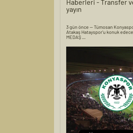
Haberleri - Transfer 
yayın
3 gün önce — Tümosan Konyaspor'
Atakaş Hatayspor'u konuk edecek
MEDAŞ ...