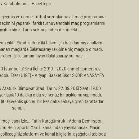
Tv Karabükspor - Hacettepe.

n geçmiş ve güncel futbol sezonlarına ait maç programına 
eçimini yaparak, farklı turnuvalardaki maç programlarını 
layabilirsiniz. Tarih sekmesinden de önceki …

 çıktı. Şimdi sizlere iki takım için hazırlanmış analizimi 
nanan maçlarda Galatasaray rakibine hiç mağlup olmadı. 
beraberliği ile tamamlayan Galatasaray bu maçı …

0 İstanbul u18e a lİgİ gr 2019 - 2020 ahmet cömert s.s. 
Anadolu Efes (U18E) - Altyapı Basket Skor SKOR ANASAYFA

: Atatürk Olimpiyat Stadı Tarih: 22.09.2013 Saat: 19.00 
 yaklaşık 10 dakika oldu ve henüz bir açıklama yapılmadı. 
90' Güvenlik güçleri bir kez daha sahaya giren taraftarları 
saha...

maçı canlı izle… Fatih Karagümrük – Adana Demirspor, 
ünü Bein Sports Max 1, kanalından yayınlanacak. Maçın 
bileceğiniz platform ve kanal bilgilerini aşağıdaki tabloda 