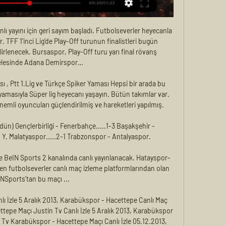
yayını için geri sayım başladı. Futbolseverler heyecanla 
 TFF 1’inci Lig’de Play-Off turunun finalistleri bugün 
rlenecek. Bursaspor, Play-Off turu yarı final rövanş 
lesinde Adana Demirspor…

 , Ptt 1.Lig ve Türkçe Spiker Yaması Hepsi bir arada bu 
yamasıyla Süper lig heyecanı yaşayın. Bütün takımlar var. 
emli oyuncuları güçlendirilmiş ve hareketleri yapılmış.

ün) Gençlerbirliği - Fenerbahçe.....1-3 Başakşehir - 
- Y. Malatyaspor.....2-1 Trabzonspor - Antalyaspor.

e BeIN Sports 2 kanalında canlı yayınlanacak. Hatayspor-
en futbolseverler canlı maç izleme platformlarından olan 
NSports'tan bu maçı ...

ı İzle 5 Aralık 2013, Karabükspor - Hacettepe Canlı Maç 
ttepe Maçı Justin Tv Canlı İzle 5 Aralık 2013, Karabükspor 
g Tv Karabükspor - Hacettepe Maçı Canlı İzle 05.12.2013, 