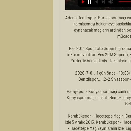
Adana Demirspor-Bursaspor maçı canlı 
karşılaşmayı beklemeye başladılar.
oynanacak maçların ardından beli
mücade
Pes 2013 Spor Toto Süper Lig Yaması
linkte mevcuttur. Pes 2013 Süper lig 
Yüzlerde benzetilmiş. Takımların ön
2020-7-8 · 1 gün önce - 10:08 (d
Denizlispor.....2-2 Sivasspor 
Hatayspor - Konyaspor maçı canlı izl
Konyaspor maçını canlı izlemek istey
BeI
Karabükspor - Hacettepe Maçını Canl
İzle 5 Aralık 2013, Karabükspor - Hace
- Hacettepe Maç Yayını Canlı İzle, Li