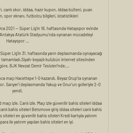
, canlı skor, iddaa, hazır kupon, iddaa bülteni, puan 
spor ekranı, futbolcu bilgileri, istatistikleri

a 2021 — Süper Lig'in 16. haftasında Hatayspor evinde 
i. Antakya Atatürk Stadyumu'nda oynanan mücadeleyi 
Hatayspor ...

Süper Lig'in 31. haftasında yarın deplasmanda oynayacağı 
nı tamamladı.Siyah-beyazlı kulübün internet sitesinden 
göre, BJK Nevzat Demir Tesisleri'nde,...

nca maçı Hacettepe 1-0 kazandı. Beyaz Grup'ta oynanan 
or, Sarıyer'i deplasmanda Yakup ve Onur'un golleriyle 2-0 
yendi.

çı izle. Canlı izle. Maçı izle güvenilir bahis siteleri iddaa 
nlı bahis siteleri Betsmove giriş iddaa siteleri canlı bahis 
s siteleri en güvenilir bahis siteleri Kredi kartıyla yatırım 
ara ile yatırım yapılan bahis siteleri en iyi.
