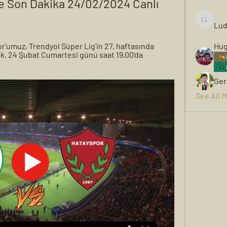
ve Son Dakika 24/02/2024 Canlı 
Lud
Ludwigh
umuz, Trendyol Süper Lig'in 27. haftasında 
Hug
. 24 Şubat Cumartesi günü saat 19.00'da 
Ger
See All 