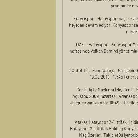
programlarını ve
Konyaspor - Hatayspor maçı ne zama
heyecan devam ediyor. Konyaspor sa
merak 
(ÖZET) Hatayspor - Konyaspor Maç 
haftasında Volkan Demirel yönetimind
2019-8-19 · Fenerbahçe - Gazişehir G
19.08.2019 - 17:45 Fenerb
Canlı LigTv Maçlarını İzle, Canlı L
Ağustos 2009 Pazartesi. Adanaspor 
Jacques.wm zaman: 18:49. Etiketler: 
Atakaş Hatayspor 2-1 İttifak Hold
Hatayspor 2-1 İttifak Holding Konyaspo
Maç Özetleri. Takip etDailymotion