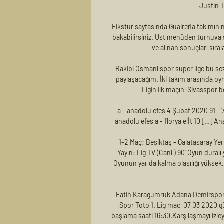
Justin 
Fikstür sayfasında Guaireña takımını
bakabilirsiniz. Üst menüden turnuva s
ve alınan sonuçları sıra
Rakibi Osmanlıspor süper lige bu sezon
paylaşacağım. İki takım arasında oy
Ligin ilk maçını Sivasspor 
a - anadolu efes 4 Şubat 2020 91 - 7
anadolu efes a - florya elİt 10 […] 
1-2 Maç: Beşiktaş – Galatasaray Yer
Yayın: Lig TV (Canlı) 90' Oyun duralı
Oyunun yarıda kalma olasılığı yüksek. 
Fatih Karagümrük Adana Demirspor 
Spor Toto 1. Lig maçı 07 03 2020 g
başlama saati 16:30.Karşılaşmayı izleye