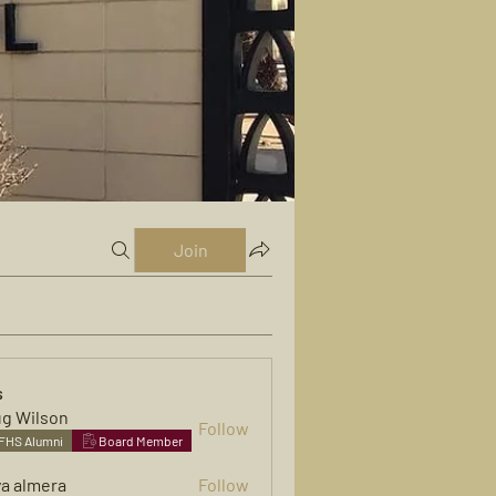
Join
s
g Wilson
Follow
FHS Alumni
Board Member
ya almera
Follow
mera