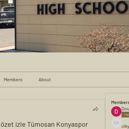
Members
About
Member
Dou
özet izle Tümosan Konyaspor 
cik
cikya al