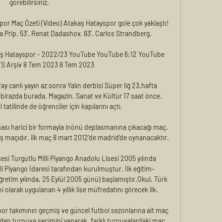
görebilirsiniz.

 Maç Özeti (Video) Atakaş Hatayspor gole çok yaklaştı! 
 Prip. 53'. Renat Dadashov. 83'. Carlos Strandberg.

ş Hatayspor - 2022/23 YouTube YouTube 6:12 YouTube 
S Arşiv 8 Tem 2023 8 Tem 2023

y canlı yayın az sonra Yalın derbisi Süper liğ 23.hafta 
birazda burada. Magazin. Sanat ve Kültür 17 saat önce. 
 tatilinde de öğrenciler için kapılarını açtı.

ması harici bir formayla inönü deplasmanına çıkacağı maç. 
ş maçıdır. ilk maç 8 mart 2012'de madrid'de oynanacaktır.

esi Turgutlu Milli Piyango Anadolu Lisesi 2005 yılında 
li Piyango İdaresi tarafından kurulmuştur. İlk eğitim-
retim yılında, 25 Eylül 2005 günü) başlamıştır.Okul, Türk 
i olarak uygulanan 4 yıllık lise müfredatını görecek ilk.

or takımının geçmiş ve güncel futbol sezonlarına ait maç 
den turnuva seçimini yaparak, farklı turnuvalardaki maç 