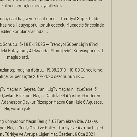
 alınan sonuçları sıralayabilirsiniz.

n, saat kaçta ve 7 saat önce — Trendyol Süper Lig'de 
hasında Hatayspor'u konuk edecek. Mücadele öncesinde 
edilen konular arasında ...

Sonucu: 3-1 8 Eki 2023 — Trendyol Süper Lig'in 8'inci 
eki Hatayspor, Aleksandar Stanojevic'li Konyaspor'u 3-1 
mağlup etti.

aziantep maçına doğru... 19.08.2019 - 10:00 Güncelleme: 
ahçe, Süper Lig'de 2019-2020 sezonunun ilk …

igTv Maçlarını Seyret, Canlı LigTv Maçlarını İzLeSene. 3 
Çaykur Rizespor Maçını Canlı İzle 6 Ağustos Gönderen 
Adanaspor Çaykur Rizespor Maçını Canlı İzle 6 Ağustos. 
Hiç yorum yok:

ing Konyaspor Maçın Geniş 3:07Tam ekran izle. Atakaş 
r Maçın Geniş Özeti ve Golleri. Türkiye ve Avrupa Ligleri 
 · Türkiye ve Avrupa Ligleri Maç Özetleri · 6 Oca 2021
