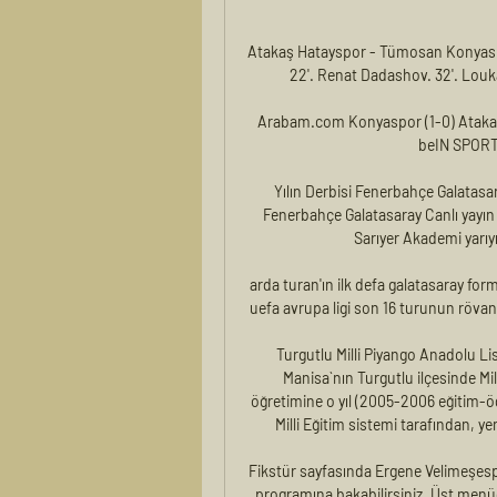
Atakaş Hatayspor - Tümosan Konyaspor
22'. Renat Dadashov. 32'. Louka
Arabam.com Konyaspor (1-0) Ataka
beIN SPORT
Yılın Derbisi Fenerbahçe Galatasara
Fenerbahçe Galatasaray Canlı yayın 
Sarıyer Akademi yarıyıl
arda turan'ın ilk defa galatasaray for
uefa avrupa ligi son 16 turunun rövan
Turgutlu Milli Piyango Anadolu Lis
Manisa`nın Turgutlu ilçesinde Mil
öğretimine o yıl (2005-2006 eğitim-öğ
Milli Eğitim sistemi tarafından, yen
Fikstür sayfasında Ergene Velimeşesp
programına bakabilirsiniz. Üst menü