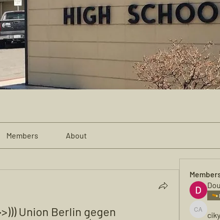
Members
About
Member
Dou
))) Union Berlin gegen 
cik
cikya al