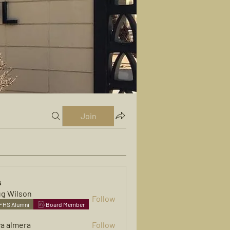
Join
s
g Wilson
Follow
FHS Alumni
Board Member
ya almera
Follow
mera