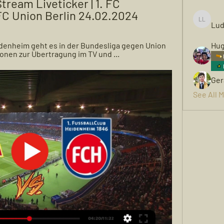
ream Liveticker | 1. FC 
FC Union Berlin 24.02.2024
Lud
Ludwigh
denheim geht es in der Bundesliga gegen Union 
Hug
tionen zur Übertragung im TV und ...
Ger
See All 