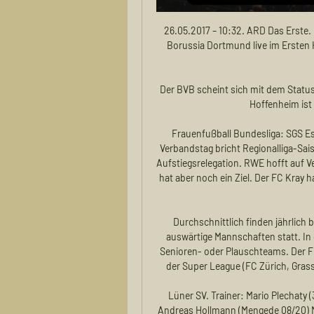
26.05.2017 – 10:32. ARD Das Erste. Das DFB-Pokalfinale zwischen Eintracht Frankfurt und Borussia Dortmund live im Ersten Halbzeitshow mit Helene Fischer/"Sportschau Club" im Anschluss an die.

Der BVB scheint sich mit dem Status des ewigen Zweiten arrangiert zu haben. Das 0:4 gegen Hoffenheim ist ein Abschluss, der vieles offenlegt.

Frauenfußball Bundesliga: SGS Essen macht sich das Leben in Freiburg selbst schwer. Verbandstag bricht Regionalliga-Saison offiziell ab und schickt Tabellenzweiten SC Verl in die Aufstiegsrelegation. RWE hofft auf Verbandspokal. Fußball: Saisonabbruch: Rot-Weiss Essen hat aber noch ein Ziel. Der FC Kray hat eine weitere Personalentscheidung für die kommende Saison getroffen.

Durchschnittlich finden jährlich bis zu 15 Fussballspiele am Samstagnachmittag gegen auswärtige Mannschaften statt. In der Regel kommen Dritt- oder Viertliga-Mannschaften, Senioren- oder Plauschteams. Der FC Inter Pöschwies konnte auch schon gegen Teams aus der Super League (FC Zürich, Grasshopper Club, FC Schaffhausen und FC Aarau) spielen.

Lüner SV. Trainer: Mario Plechaty (3. Saison) Zugänge: Andreas Uphues (Mengede 08/20) Andreas Hollmann (Mengede 08/20) Marius Breer (Mengede 08/20) Philipp Markwald (Hammer SpVgg II) Rene Harder (Westfalia Wethmar) Arlind Jashanica (TuS Eving) Daniel Drögeler (VfB Waltrop) Luis Asante (U19 TSC Eintracht Dortmund) Phil Rosenkranz (U19 TSC Eintracht Dortmund) Vahit Yilmaz (BV …

Die 3 besten Freunde feierten jeder in diesem Jahr ihr 50. Geburtstag und wie das unter Freunden so ist, beschlossen sie, das feiern wir mit der Familie, Angehörigen und Freunde gemeinsam.

Spieltag: Eintracht Braunschweig - Hallescher FC . 05/12/2018 - 11:51 WruceBillis. Comentários: 1.681 Bons comentários: 277 / 165 Membro desde: 29/05/2015. Zum 18. Spieltag trifft Eintracht Braunschweig an der Hamburger Straße auf den Halleschen FC, Anpfiff ist um 14 Uhr. Der Hallesche FC, nun mehr seit dem 10. Spieltag ungeschlagen, trifft als Tabellenfünfter auf den Tabellenletzten und.

RB Leipzig feierte einen Kantersieg bei den bis dato ungeschlagenen Wolfsburgern. Foto: Peter Steffen/dpa Peter Steffen Sie spielen eine Halbzeit lang höchstens ordentlich. Wenn auch die Einstellung da schon stimmt.

St. Gallen dreht Partie, Thun verliert klar Die Ostschweizer profitieren von einer roten Karte. Servette überrollt derweil den FC Thun und festigt den vierten Platz.

2010-8-16 · Nobody posted it yet? So, I will take this burden upon myself then: 1st round: SV Sandhausen - FC Augsburg Schwarz-Weiß Essen - Alemannia...

Bundesliga live hören 1. FC Union Berlin gegen Bundesliga live hören 1. FC Union Berlin gegen 1. FC Heidenheim 1846 · Mehr zu Bundesliga live · Alle Audiostreams des 23. Spieltags · Mehr zur Bundesliga.

Mein Leben – meine Zeit; Gute Arbeit für alle; Mehr Rente – mehr Zukunft; Organisation und Aufbau; IG Metall vor Ort. Zurück; Übersicht; IG Metall vor Ort; Geschäftsstellensuche; Interaktive Landkarte; Bildungszentren ; Bezirksleitungen & Vorstand; Geschäftsstellen; Karriere; Branchen; IG Metall; Jugend; Mitglieder; Aktive; Presse; IG Metall vor Ort ; Metallzeitung; Kampagnen; Seminar

Zenit – Lyon 2:0 (1:0) Valencia – Chelsea 2:2 (1:1) 27. November, 21 Uhr. Barcelona – BVB 3:1 (2:0) Slavia Prag – Inter 1:3 (1:1) Lille – Ajax 0:2 (0:1) KRC Genk – Red Bull Salzburg 1.

Ergebnisse FC Etoile Carouge Weitere Spiel Ergebnisse und Details zum Fussball Team FC Etoile Carouge ( Swiss Cup, Schweiz ). Für Details z.B. Karten und Torschützen zum jeweiligen Spiel bitte auf den Spielnamen klicken.

LASK fertigt Hartberg ab. Der LASK hat in der tipico-Bundesliga am 21. und vorletzten Spieltag des Grunddurchgangs nichts anbrennen lassen. Die Linzer setzen sich am Sonntag nach 0:1-Pausenrückstand gegen TSV Prolactal Hartberg noch klar mit 5:1 durch und bauten den Vorsprung auf die „Bullen“ auf sechs Punkte aus.

Oberaudorf - Anfangs ging man von Kosten von drei Mil