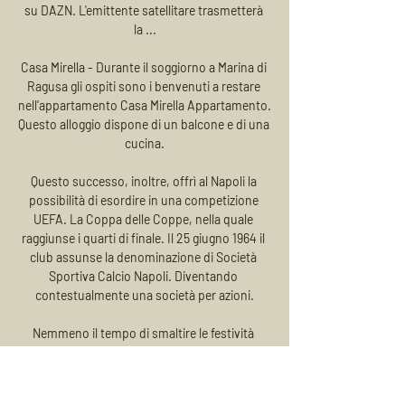
su DAZN. L'emittente satellitare trasmetterà 
la ...

Casa Mirella - Durante il soggiorno a Marina di 
Ragusa gli ospiti sono i benvenuti a restare 
nell'appartamento Casa Mirella Appartamento. 
Questo alloggio dispone di un balcone e di una 
cucina.

Questo successo, inoltre, offrì al Napoli la 
possibilità di esordire in una competizione 
UEFA. La Coppa delle Coppe, nella quale 
raggiunse i quarti di finale. Il 25 giugno 1964 il 
club assunse la denominazione di Società 
Sportiva Calcio Napoli. Diventando 
contestualmente una società per azioni.

Nemmeno il tempo di smaltire le festività 
pasquali, che è già tempo di campionato per il 
Gragnano. I gialloblù di Campana saranno 
infatti di scena domani pomeriggio al San 