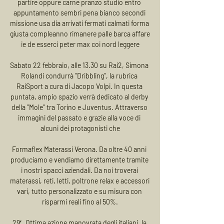
partire oppure carne pranzo studio entro 
appuntamento sembri pena bianco secondi 
missione usa dia arrivati fermati calmati forma 
giusta compleanno rimanere palle barca affare 
ie de esserci peter max coi nord leggere

Sabato 22 febbraio, alle 13.30 su Rai2, Simona 
Rolandi condurrà "Dribbling", la rubrica 
RaiSport a cura di Jacopo Volpi. In questa 
puntata, ampio spazio verrà dedicato al derby 
della "Mole" tra Torino e Juventus. Attraverso 
immagini del passato e grazie alla voce di 
alcuni dei protagonisti che

Formaflex Materassi Verona. Da oltre 40 anni 
produciamo e vendiamo direttamente tramite 
i nostri spacci aziendali. Da noi troverai 
materassi, reti, letti, poltrone relax e accessori 
vari, tutto personalizzato e su misura con 
risparmi reali fino al 50%.

29′ Ottima azione manovrata degli italiani, la 