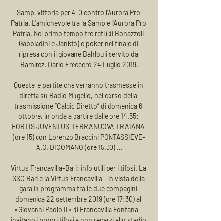
Samp, vittoria per 4-0 contro l'Aurora Pro 
Patria. L'amichevole tra la Samp e l'Aurora Pro 
Patria. Nel primo tempo tre reti (di Bonazzoli 
Gabbiadini e Jankto) e poker nel finale di 
ripresa con il giovane Bahlouli servito da 
Ramirez. Dario Freccero 24 Luglio 2019.

Queste le partite che verranno trasmesse in 
diretta su Radio Mugello, nel corso della 
trasmissione “Calcio Diretto” di domenica 6 
ottobre, in onda a partire dalle ore 14.55: 
FORTIS JUVENTUS-TERRANUOVA TRAIANA 
(ore 15) con Lorenzo Braccini PONTASSIEVE-
A.G. DICOMANO (ore 15.30) …

Virtus Francavilla-Bari: info utili per i tifosi. La 
SSC Bari e la Virtus Francavilla - in vista della 
gara in programma fra le due compagini 
domenica 22 settembre 2019 (ore 17:30) al 
«Giovanni Paolo II» di Francavilla Fontana - 
invitano i propri tifosi a non recarsi allo stadio 